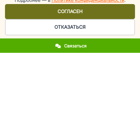
Подробнее — в
Политике конфиденциальности
.
СОГЛАСЕН
ОТКАЗАТЬСЯ
Связаться
Организация праздников и мероприятий в Киеве
У вас приближается важное событие?
Вы впервые столкнулись с организацией праздника?
Вы хотите повторить фееричность прошлогоднего
мероприятия?
Вы молодожены и мечтаете об эксклюзивной свадьбе?
Вы родители, а у вашего ребенка день рождения или
выпускной?