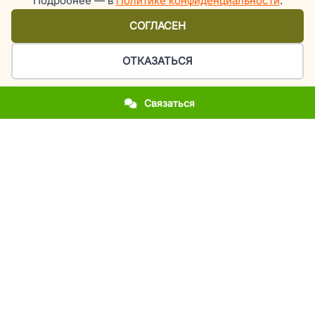
Подробнее — в
Политике конфиденциальности
.
СОГЛАСЕН
ОТКАЗАТЬСЯ
Связаться
Организация праздников и мероприятий в Киеве
У вас приближается важное событие?
Вы впервые столкнулись с организацией праздника?
Вы хотите повторить фееричность прошлогоднего
мероприятия?
Вы молодожены и мечтаете об эксклюзивной свадьбе?
Вы родители, а у вашего ребенка день рождения или
выпускной?