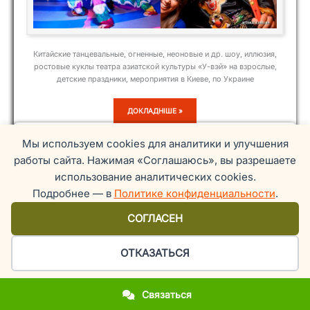
Китайские танцевальные, огненные, неоновые и др. шоу, иллюзия,
ростовые куклы театра азиатской культуры «У-вэй» на взрослые,
детские праздники, мероприятия в Киеве, по Украине
У-
ДОКЛАДНІШЕ »
ВЭЙ
Кавказ
Мы используем cookies для аналитики и улучшения
работы сайта. Нажимая «Соглашаюсь», вы разрешаете
использование аналитических cookies.
Подробнее — в
Политике конфиденциальности
.
СОГЛАСЕН
ОТКАЗАТЬСЯ
Связаться