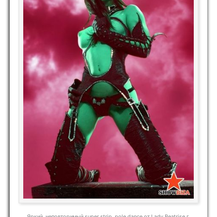
Яркий, неповторимый super strip, pole dance от Lady Beatrise г.