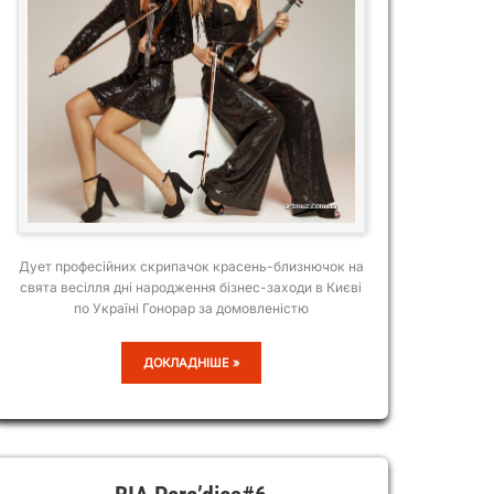
Дует професійних скрипачок красень-близнючок на
свята весілля дні народження бізнес-заходи в Києві
по Україні Гонорар за домовленістю
AMORE
ДОКЛАДНІШЕ »
TWINS