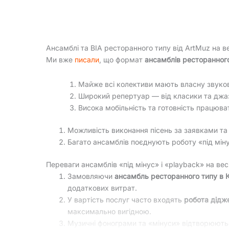
Ансамблі та ВІА ресторанного типу від ArtMuz на ве
Ми вже
писали
, що формат
ансамблів ресторанног
Майже всі колективи мають власну звуков
Широкий репертуар — від класики та джаз
Висока мобільність та готовність працюват
Можливість виконання пісень за заявками та
Багато ансамблів поєднують роботу «під мі
Переваги ансамблів «під мінус» і «playback» на вес
Замовляючи
ансамбль ресторанного типу в К
додаткових витрат.
У вартість послуг часто входять
робота дідж
максимально вигідною.
Музичні фонограми та «мінуси» відтворюютьс