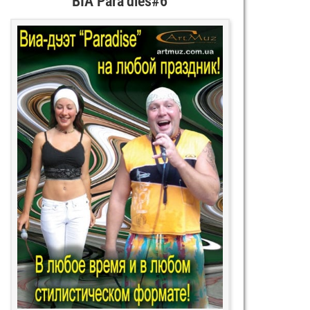
ВІА Para’dies#6