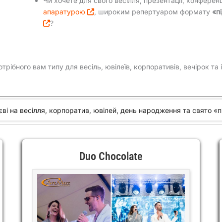
Чи хочете для свого весілля, презентації, конферен
апаратурою
, широким репертуаром формату
«п
?
трібного вам типу для весіль, ювілеїв, корпоративів, вечірок т
єві на весілля, корпоратив, ювілей, день народження та свято «п
Duo Chocolate