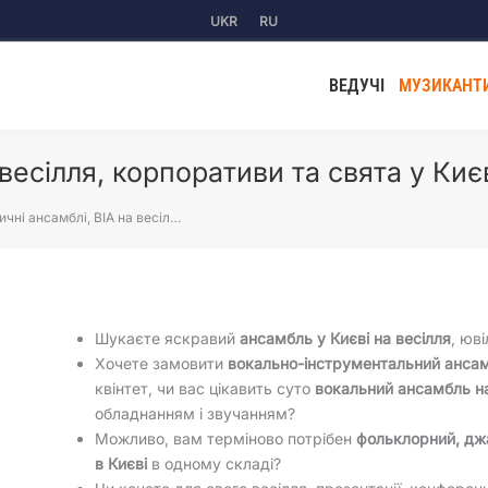
UKR
RU
ВЕДУЧІ
МУЗИКАНТ
весілля, корпоративи та свята у Киє
чні ансамблі, ВІА на весіл…
Шукаєте яскравий
ансамбль у Києві на весілля
, юв
Хочете замовити
вокально-інструментальний ансам
квінтет, чи вас цікавить суто
вокальний ансамбль н
обладнанням і звучанням?
Можливо, вам терміново потрібен
фольклорний, дж
в Києві
в одному складі?