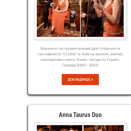
Вокально-інструментальний дует співачки та
саксофоніста “Сrystal” м. Київ на весілля, ювілей,
корпоративні свята, бізнес-заходи по Україні.
Гонорар $300 – $500
CRYSTAL
ДОКЛАДНІШЕ »
Anna Taurus Duo