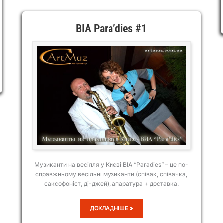
ВІА Para’dies #1
Музиканти на весілля у Києві ВІА “Paradies” – це по-
справжньому весільні музиканти (співак, співачка,
саксофоніст, ді-джей), апаратура + доставка.
ВІА
ДОКЛАДНІШЕ »
PARA’DIES