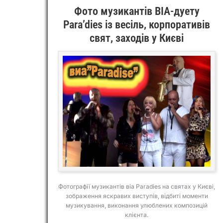
Фото музикантів ВІА-дуету
Para’dies із весіль, корпоративів
свят, заходів у Києві
Фотографії музикантів віа Paradies на святах у Києві,
зображення яскравих виступів, відбиті моменти
музикування, виконання улюблених композицій
клієнта.