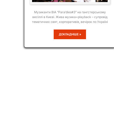
Музиканти ВІА “Para’dies#3” на гангстерському
весіллі в Києві. Жива музика+playback – супровід
тематичних свят, корпоративів, вечірок по Україні
ВІА
ДОКЛАДНІШЕ »
PARA’DIES#3