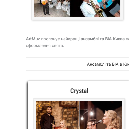
ArtMuz
пропонує найкращі
ансамблі та ВІА Києва
по
оформлення свята.
Ансамблі та ВІА в Ки
Crystal