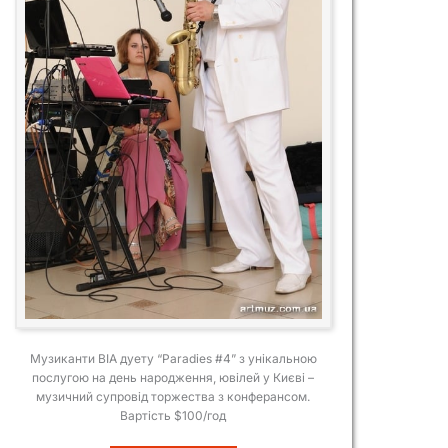
Музиканти ВІА дуету “Paradies #4” з унікальною
послугою на день народження, ювілей у Києві –
музичний супровід торжества з конферансом.
Вартість $100/год