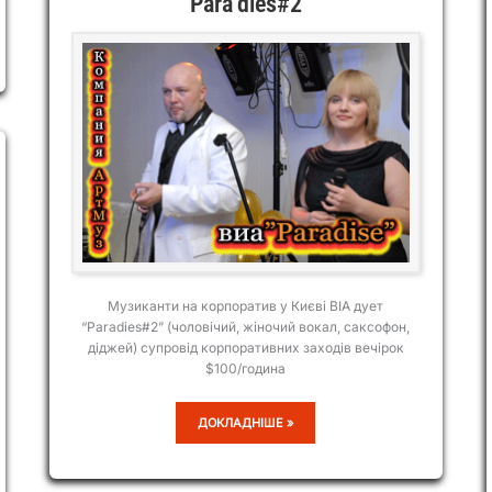
Para’dies#2
Музиканти на корпоратив у Києві ВІА дует
“Paradiеs#2” (чоловічий, жіночий вокал, саксофон,
діджей) супровід корпоративних заходів вечірок
$100/година
PARA’DIES#2
ДОКЛАДНІШЕ »