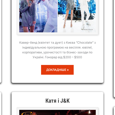
Кавер-бенд (квінтет та дует) з Києва “Chocolate” з
індивідуальною програмою на весілля. ювілеї,
корпоративи, урочистості та бізнес-заходи по
Україні. Гонорар від $200 – $500
DUO
ДОКЛАДНІШЕ »
CHOCOLATE
Катя і J&K