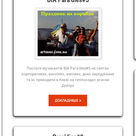
Послуги музикантів ВІА Para’dies#5 на святах
корпоративах, весіллях, ювілеях, днях народження
та ін. проводили в Києві на теплоходах річкою
Дніпро
ВІА
ДОКЛАДНІШЕ »
PARA’DIES#5