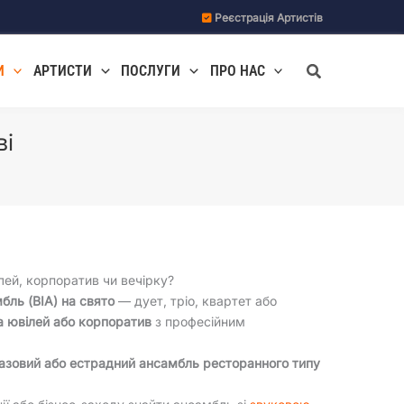
Реєстрація Артистів
Пошук
И
АРТИСТИ
ПОСЛУГИ
ПРО НАС
ві
ілей, корпоратив чи вечірку?
бль (ВІА) на свято
— дует, тріо, квартет або
а ювілей або корпоратив
з професійним
азовий або естрадний ансамбль ресторанного типу