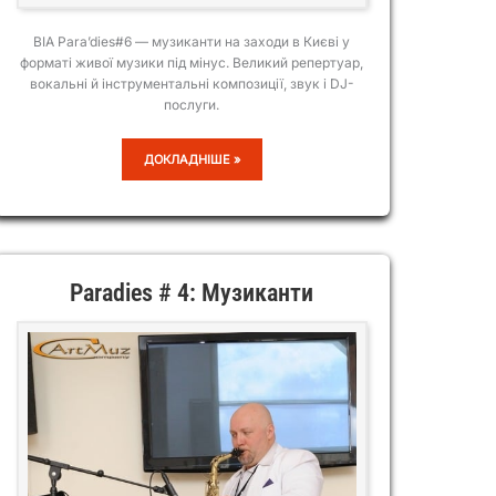
ВІА Para’dies#6 — музиканти на заходи в Києві у
форматі живої музики під мінус. Великий репертуар,
вокальні й інструментальні композиції, звук і DJ-
послуги.
ВІА
ДОКЛАДНІШЕ »
PARA’DIES#6
Paradies # 4: Музиканти