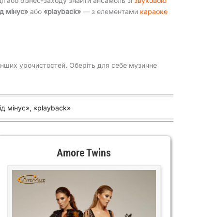
ції або бізнес-заходу знайти ансамбль зі
звуковою
ід мінус»
або
«playback»
— з елементами
караоке
а інших урочистостей. Оберіть для себе музичне
ід мінус», «playback»
Amore Twins