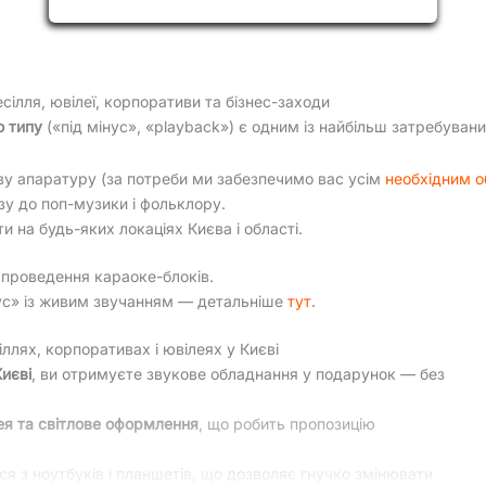
#1
сілля, ювілеї, корпоративи та бізнес-заходи
о типу
(«під мінус», «playback») є одним із найбільш затребуваних
у апаратуру (за потреби ми забезпечимо вас усім
необхідним 
у до поп-музики і фольклору.
и на будь-яких локаціях Києва і області.
 проведення караоке-блоків.
нус» із живим звучанням — детальніше
тут
.
іллях, корпоративах і ювілеях у Києві
иєві
, ви отримуєте звукове обладнання у подарунок — без
ея та світлове оформлення
, що робить пропозицію
я з ноутбуків і планшетів, що дозволяє гнучко змінювати