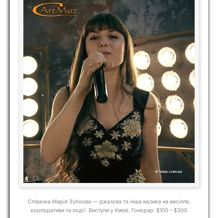
Співачка Марія Зубкова — джазова та інша музика на весілля,
корпоративи та події. Виступи у Києві. Гонорар: $100 – $300