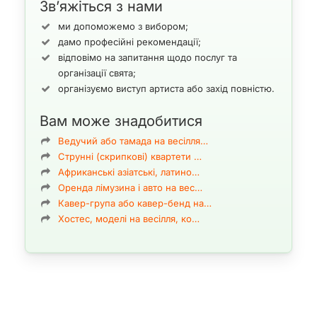
Зв’яжіться з нами
— унікальний.
Основою їхньої творчості є
професійна джазова школа та
ми допоможемо з вибором;
культура імпровізації
, підтверджена виступами на
дамо професійні рекомендації;
фестивалях, участю в міжнародних проєктах і роботою
відповімо на запитання щодо послуг та
на найкращих концертних майданчиках.
організації свята;
Багато музикантів, представлених у нас, виступають за
організуємо виступ артиста або захід повністю.
межами України, є резидентами престижних джаз-клубів
і учасниками відомих фестивалів та джем-сейшенів по
Вам може знадобитися
всьому світу.
Ведучий або тамада на весілля…
Джазові ансамблі та індивідуальні виконавці ArtMuz
Струнні (скрипкові) квартети …
підбирають формат під концепцію вашого заходу та
найвідповідніший варіант: від витонченого камерного
Африканські азіатські, латино…
тріо — до потужного сценічного джаз-оркестру.
Оренда лімузина і авто на вес…
Кожна програма створюється індивідуально
, щоб
Кавер-група або кавер-бенд на…
підкреслити стиль події та залишити у гостей сильне
Хостес, моделі на весілля, ко…
емоційне враження.
Усі виконавці мають великий досвід роботи на
приватних і корпоративних заходах
, весіллях, прийомах,
презентаціях, VIP-івентах і ділових зустрічах.
Ми гарантуємо бездоганний рівень подачі, сцени, спілкування