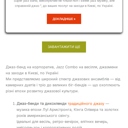
Super jazz band, виконуючий не тільки поп і sweet jazz музику, але
справжній джаз “, до ваших послуг на заходи в Києві, по Україні.
A-
ДОКЛАДНІШЕ »
ELITA-
BAND
ЗАВАНТАЖИТИ ЩЕ
Джаз-бенд на корпоратив, Jazz Combo на весілля, джазмени
на заходи в Києві, по Україні
Ми представляємо широкий спектр джазових ансамблів — від
камерних дуетів і тріо до великих біг-бендів — що охоплюють
різні епохи розвитку джазової культури.
Джаз-бенди та диксиленди
традиційного джазу
—
музика епохи Луї Армстронга, Кінга Олівера та золотих
років американського свінгу.
Ідеальні для весіль, ретро-вечірок, елітних вечерь,
welcome-зон і корпоративних подій.