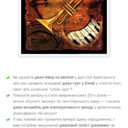
Ви шукаєте
джаз-бенд на весілля
у дусі Луї Армстронга
або вас цікавить яскравий
джаз-гурт у Києві
у стилі бі-боп,
свінг або сучасний “urban jazz”?
Плануєте вечірку в стилі американських 20-х років —
епохи «Сухого закону» та гангстерського шику — і хочете
джаз-ансамбль для корпоративного заходу
з автентичною
атмосферою тієї епохи?
У вас ювілей або приватна вечеря (день народження), і
вам потрібен вишуканий
джазовий соліст (джазмен)
чи