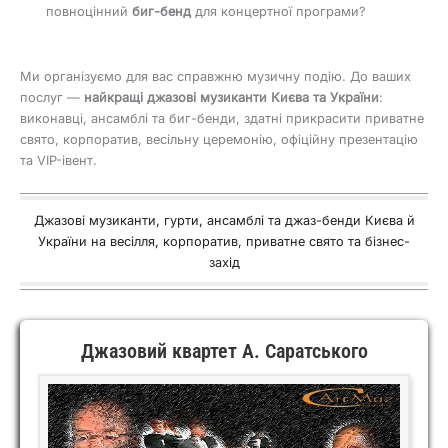
повноцінний
биг-бенд
для концертної програми?
Ми організуємо для вас справжню музичну подію. До ваших
послуг —
найкращі джазові музиканти Києва та України
:
виконавці, ансамблі та биг-бенди, здатні прикрасити приватне
свято, корпоратив, весільну церемонію, офіційну презентацію
та VIP-івент.
Джазові музиканти, гурти, ансамблі та джаз-бенди Києва й
України на весілля, корпоратив, приватне свято та бізнес-
захід
Джазовий квартет А. Саратського