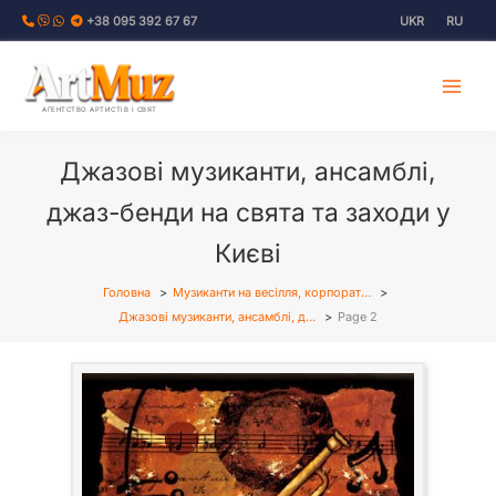
Перейти
+38 095 392 67 67
UKR
RU
до
вмісту
АГЕНТСТВО АРТИСТІВ І СВЯТ
Джазові музиканти, ансамблі,
джаз-бенди на свята та заходи у
Києві
Головна
Музиканти на весілля, корпорат…
Джазові музиканти, ансамблі, д…
Page 2