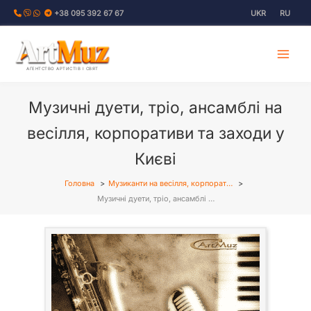
Перейти
+38 095 392 67 67
UKR
RU
до
вмісту
АГЕНТСТВО АРТИСТІВ І СВЯТ
Музичні дуети, тріо, ансамблі на
весілля, корпоративи та заходи у
Києві
Головна
Музиканти на весілля, корпорат…
Музичні дуети, тріо, ансамблі …