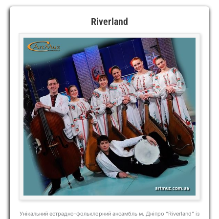
Riverland
Унікальний естрадно-фольклорний ансамбль м. Дніпро “Riverland” із