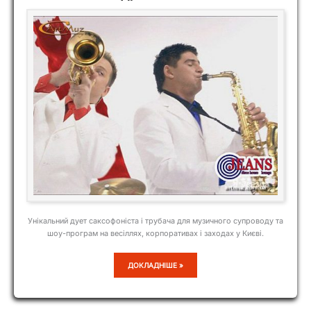
Унікальний дует саксофоніста і трубача для музичного супроводу та
шоу-програм на весіллях, корпоративах і заходах у Києві.
ДУЕТ
ДОКЛАДНІШЕ »
JEANS