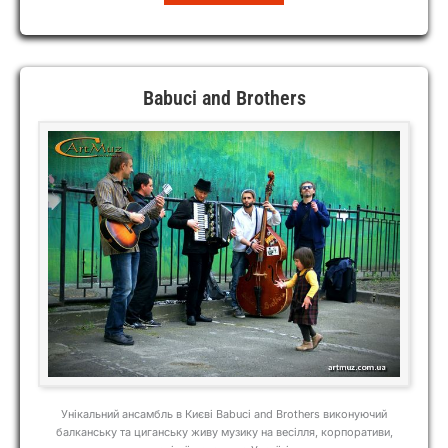
Babuci and Brothers
Унікальний ансамбль в Києві Babuci and Brothers виконуючий
балканську та циганську живу музику на весілля, корпоративи,