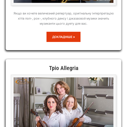
Якщо ви хочете величезний репертуар, оригінальну інтерпретацію
хітів поп-, рок-, клубного денсу і джазаовой музики значить
музиканти цього дуету для вас.
ДУЕТ
ДОКЛАДНІШЕ »
“РУВАС”
Тріо Allegria