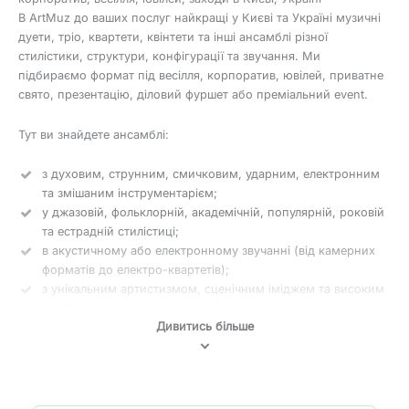
В ArtMuz до ваших послуг найкращі у Києві та Україні музичні
дуети, тріо, квартети, квінтети та інші ансамблі різної
стилістики, структури, конфігурації та звучання. Ми
підбираємо формат під весілля, корпоратив, ювілей, приватне
свято, презентацію, діловий фуршет або преміальний event.
Тут ви знайдете ансамблі:
з духовим, струнним, смичковим, ударним, електронним
та змішаним інструментарієм;
у джазовій, фольклорній, академічній, популярній, роковій
та естрадній стилістиці;
в акустичному або електронному звучанні (від камерних
форматів до електро-квартетів);
з унікальним артистизмом, сценічним іміджем та високим
професійним рівнем.
Дивитись більше
Конфігурації музичних колективів
Оригінальні склади та їхні переваги. Сьогодні особливо
популярні незвичні комбінації інструментів, що створюють