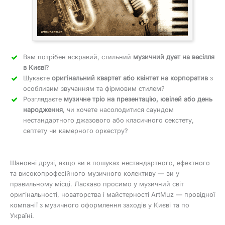
Вам потрібен яскравий, стильний
музичний дует на весілля
в Києві
?
Шукаєте
оригінальний квартет або квінтет на корпоратив
з
особливим звучанням та фірмовим стилем?
Розглядаєте
музичне тріо на презентацію, ювілей або день
народження
, чи хочете насолодитися саундом
нестандартного джазового або класичного секстету,
септету чи камерного оркестру?
Шановні друзі, якщо ви в пошуках нестандартного, ефектного
та високопрофесійного музичного колективу — ви у
правильному місці. Ласкаво просимо у музичний світ
оригінальності, новаторства і майстерності ArtMuz — провідної
компанії з музичного оформлення заходів у Києві та по
Україні.