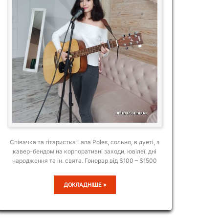
Співачка та гітаристка Lana Poles, сольно, в дуеті, з
кавер-бендом на корпоративні заходи, ювілеї, дні
народження та ін. свята. Гонорар від $100 – $1500
LANA
ДОКЛАДНІШЕ »
POLES