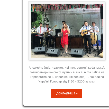
Ансамбль (тріо, квартет, квінтет, септет) кубанської,
латиноамериканської музики в Києві Alma Latina на
корпоратив день народження весілля, ін. заходи по
Україні. Гонорар від $150 – $200 за муз.
ALMA
ДОКЛАДНІШЕ »
LATINA