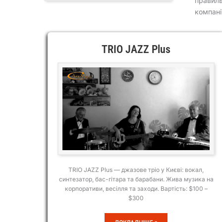
правиль
компані
TRIO JAZZ Plus
TRIO JAZZ Plus — джазове тріо у Києві: вокал,
синтезатор, бас-гітара та барабани. Жива музика на
корпоративи, весілля та заходи. Вартість: $100 –
$300
TRIO