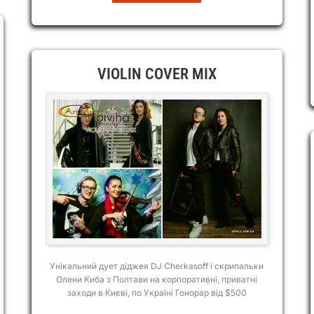
VIOLIN COVER MIX
Унікальний дует діджея DJ Cherkasoff і скрипальки
Олени Киба з Полтави на корпоративні, приватні
заходи в Києві, по Україні Гонорар від $500