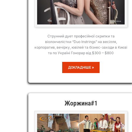
Струнний дует професійної скрипки та
віолончелістки “Duo Instrings” на весілля,
корпоратив, вечірку, ювілей та бізнес-заходи в Києві
та по Україні Гонорар від $300 – $800
DUO
ДОКЛАДНІШЕ »
INSTRINGS
Жоржина#1