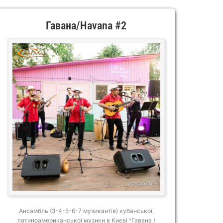
Гавана/Havana #2
Ансамбль (3-4-5-6-7 музикантів) кубанської,
латиноамериканської музики в Києві “Гавана /