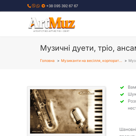
Перейти
+38 095 392 67 67
до
вмісту
АГЕНТСТВО АРТИСТІВ І СВЯТ
Музичні дуети, тріо, анса
Головна
Музиканти на весілля, корпорат…
Музи
Вам
Шу
Роз
нес
Шановні