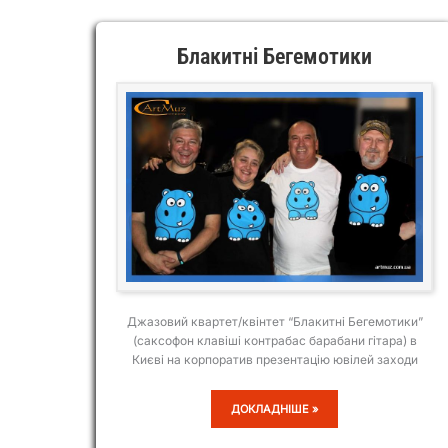
Блакитні Бегемотики
Джазовий квартет/квінтет “Блакитні Бегемотики”
(саксофон клавіші контрабас барабани гітара) в
Києві на корпоратив презентацію ювілей заходи
БЛАКИТНІ
ДОКЛАДНІШЕ »
БЕГЕМОТИКИ