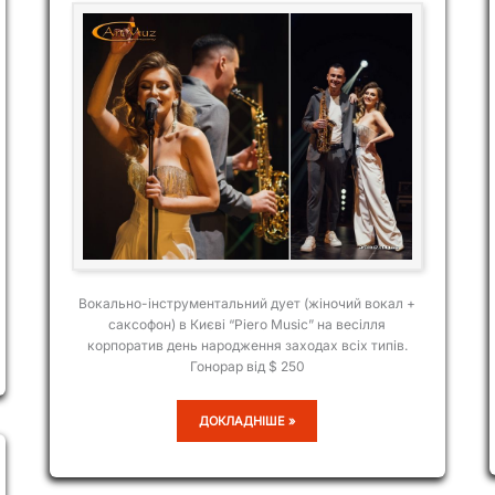
Вокально-інструментальний дует (жіночий вокал +
саксофон) в Києві “Piero Music” на весілля
корпоратив день народження заходах всіх типів.
Гонорар від $ 250
PIERO
ДОКЛАДНІШЕ »
MUSIC