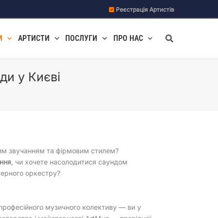
Реєстрація Артистів
Пошук
И
АРТИСТИ
ПОСЛУГИ
ПРО НАС
ди у Києві
им звучанням та фірмовим стилем?
ення
, чи хочете насолодитися саундом
мерного оркестру?
опрофесійного музичного колективу — ви у