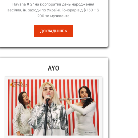
Havana # 2” на корпоратив день народження
весілля, ін. заходи по Україні. Гонорар від $ 150 – $
200 за музиканта
ГАВАНА/HAVANA
ДОКЛАДНІШЕ »
#2
AYO