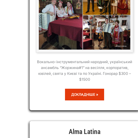
Вокально-інструментальний народний, український
ансамбль “Жоржина#1” на весілля, корпоратив,
ювілей, свята у Києві та по Україні. Гонорар $300 –
$1500
ЖОРЖИНА#1
ДОКЛАДНІШЕ »
Alma Latina