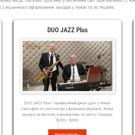
ному місці. Ласкаво просимо у музичний світ оригінальності, но
ї з музичного оформлення заходів у Києві та по Україні.
DUO JAZZ Plus
DUO JAZZ Plus – професійний джаз-дует у Києві:
саксофон та синтезатор з функцією playback. Жива
музика на весілля, корпоративи та свята. Гонорар:
$200 – $500
DUO