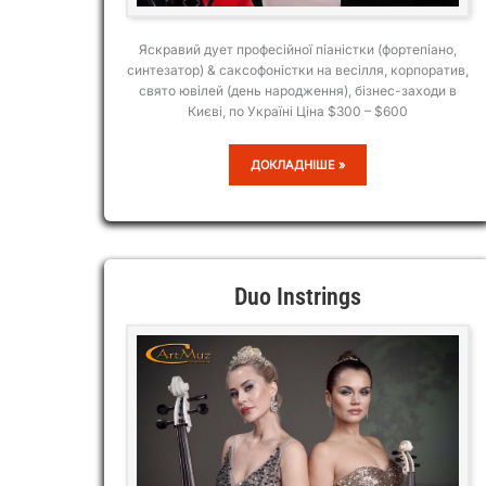
Яскравий дует професійної піаністки (фортепіано,
синтезатор) & саксофоністки на весілля, корпоратив,
свято ювілей (день народження), бізнес-заходи в
Києві, по Україні Ціна $300 – $600
PASSION
ДОКЛАДНІШЕ »
DUO
Duo Instrings