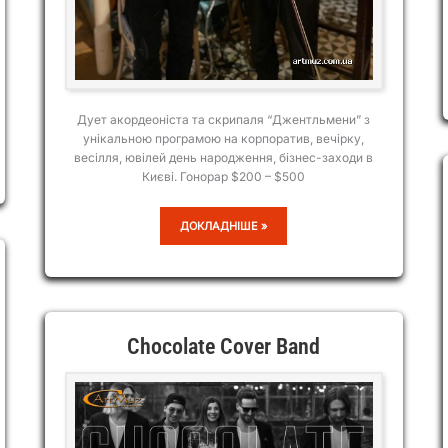
Дует акордеоніста та скрипаля “Джентльмени” з
унікальною програмою на корпоратив, вечірку,
весілля, ювілей день народження, бізнес-заходи в
Києві. Гонорар $200 – $500
ДУЕТ
ДОКЛАДНІШЕ »
ДЖЕНТЛЬМЕНОВ
Chocolate Cover Band