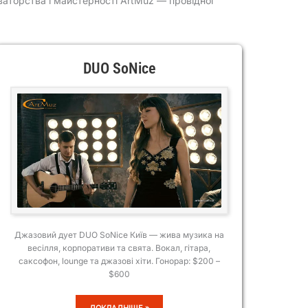
ваторства і майстерності ArtMuz — провідної
DUO SoNice
Джазовий дует DUO SoNice Київ — жива музика на
весілля, корпоративи та свята. Вокал, гітара,
саксофон, lounge та джазові хіти. Гонорар: $200 –
$600
DUO
ДОКЛАДНІШЕ »