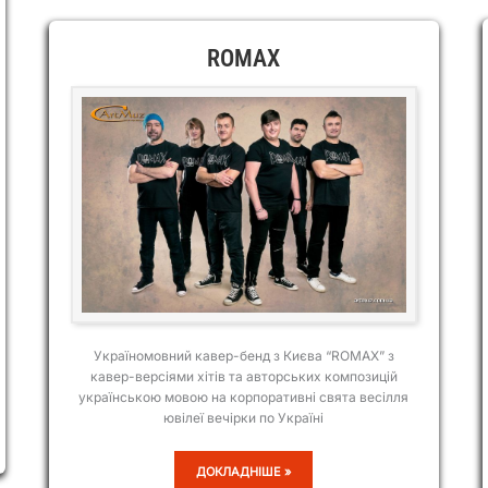
ROMAX
Україномовний кавер-бенд з Києва “ROMAX” з
кавер-версіями хітів та авторських композицій
українською мовою на корпоративні свята весілля
ювілеї вечірки по Україні
ROMAX
ДОКЛАДНІШЕ »