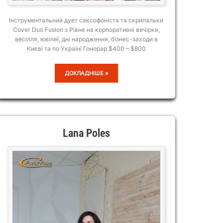
Інструментальний дует саксофоніста та скрипальки
Cover Duo Fusion з Рівне на корпоративні вечірки,
весілля, ювілеї, дні народження, бізнес-заходи в
Києві та по Україні Гонорар $400 – $800
COVER
ДОКЛАДНІШЕ »
DUO
FUSION
Lana Poles