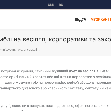
UKR
RU
ВЕДУЧІ
МУЗИКАНТ
мблі на весілля, корпоративи та захо
чні дуети, тріо, ансамблі …
 потрібен яскравий, стильний
музичний дует на весілля в Києві
?
каєте
оригінальний квартет або квінтет на корпоратив
з особлив
глядаєте
музичне тріо на презентацію, ювілей або день народж
тандартного джазового або класичного секстету, септету чи ка
 друзі, якщо ви в пошуках нестандартного, ефектного та висок