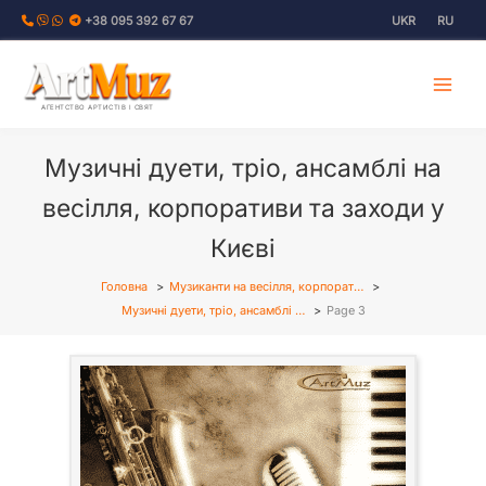
Перейти
+38 095 392 67 67
UKR
RU
до
вмісту
АГЕНТСТВО АРТИСТІВ І СВЯТ
Музичні дуети, тріо, ансамблі на
весілля, корпоративи та заходи у
Києві
Головна
Музиканти на весілля, корпорат…
Музичні дуети, тріо, ансамблі …
Page 3