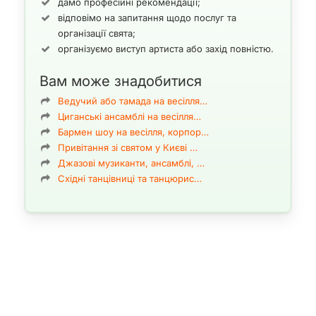
дамо професійні рекомендації;
сонячний ритм перкусії, фортепіано, бас-гітари та саксофона/
труби — ідеальний вибір для літніх корпоративів і open-air
відповімо на запитання щодо послуг та
заходів.
організації свята;
організуємо виступ артиста або захід повністю.
Змішані ансамблі — тренд останніх років. Це скрипка +
барабани + DJ, вокал + саксофон + гітара, електро-скрипка +
Вам може знадобитися
перкусія + DJ, джаз-кавер-квартети, gypsy-jazz дуети та тріо і
Ведучий або тамада на весілля…
lounge-обробки сучасних хітів. Такі склади легко адаптуються
Циганські ансамблі на весілля…
під тематику будь-якого заходу, створюючи унікальний
Бармен шоу на весілля, корпор…
характер свята.
Привітання зі святом у Києві …
Джазові музиканти, ансамблі, …
Східні танцівниці та танцюрис…
Дуети
: скрипка + гітара; саксофон + фортепіано; вокал +
гітара; віолончель + фортепіано.
Тріо
: джаз-тріо (piano/bass/drums); вокал + саксофон +
гітара; струнне тріо; lounge-trio.
Квартети та квінтети
: стринг-квартет; електро-квартет;
латин-джаз квартет; поп-рок квінтет.
Змішані формати
: Sax & DJ; скрипка + DJ; вокал + DJ-set;
live-band + DJ; EDM-дуети.