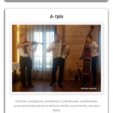
А-тріо
Скрипки, акордеона, контрабаса з єврейським, українським,
сучасним репертуаром на весілля, ювілеї, корпопатіви, заходи в
Києві