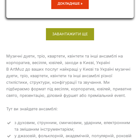
A-
ДОКЛАДНІШЕ »
ELITA-
BAND
ЗАВАНТАЖИТИ ЩЕ
Музичні дуети, тріо, квартети, квінтети та інші ансамблі на
корпоратив, весілля, ювілей, заходи в Києві, Україні
В ArtMuz до ваших послуг найкращі у Києві та Україні музичні
дуети, тріо, квартети, квінтети та інші ансамблі різної
стилістики, структури, конфігурації та звучання. Ми
підбираємо формат під весілля, корпоратив, ювілей, приватне
свято, презентацію, діловий фуршет або преміальний event.
Тут ви знайдете ансамблі:
з духовим, струнним, смичковим, ударним, електронним
та змішаним інструментарієм;
у джазовій, фольклорній, академічній, популярній, роковій