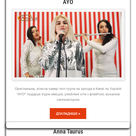
AYO
Оригінальна, жіноча кавер-поп група на заходи в Києві по Україні
“AYO” подарує бурю емоцій, улюблені хіти з флейтою, вокалом
синтезатором
AYO
ДОКЛАДНІШЕ »
Anna Taurus