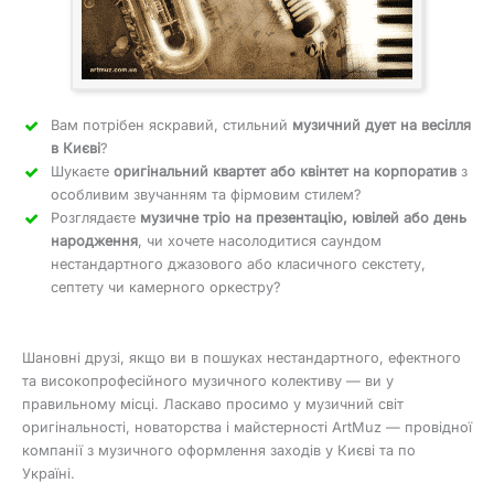
Вам потрібен яскравий, стильний
музичний дует на весілля
в Києві
?
Шукаєте
оригінальний квартет або квінтет на корпоратив
з
особливим звучанням та фірмовим стилем?
Розглядаєте
музичне тріо на презентацію, ювілей або день
народження
, чи хочете насолодитися саундом
нестандартного джазового або класичного секстету,
септету чи камерного оркестру?
Шановні друзі, якщо ви в пошуках нестандартного, ефектного
та високопрофесійного музичного колективу — ви у
правильному місці. Ласкаво просимо у музичний світ
оригінальності, новаторства і майстерності ArtMuz — провідної
компанії з музичного оформлення заходів у Києві та по
Україні.