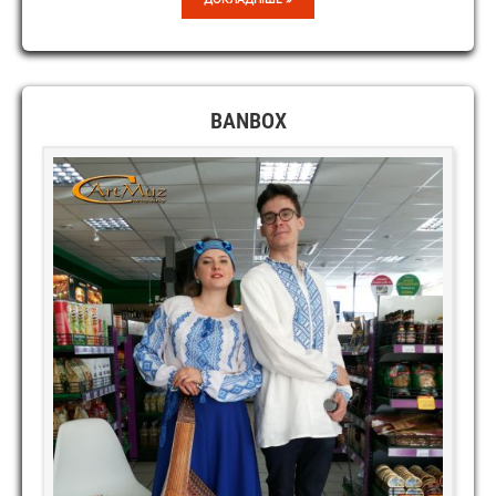
ПОТІК
/
WHITE
STREAM
BANBOX