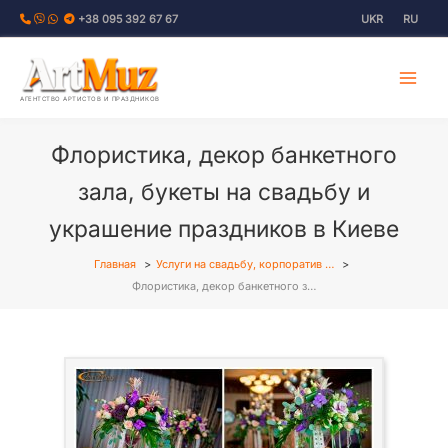
Перейти
+38 095 392 67 67
UKR
RU
к
содержимому
АГЕНТСТВО АРТИСТОВ И ПРАЗДНИКОВ
Флористика, декор банкетного
зала, букеты на свадьбу и
украшение праздников в Киеве
Главная
Услуги на свадьбу, корпоратив …
Флористика, декор банкетного з…