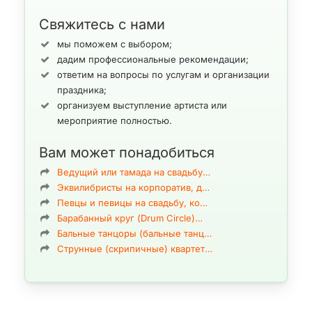
Флористы ArtMuz уже удивили креативностью и фантазией
огромное число молодоженов, взрослых и маленьких
Свяжитесь с нами
виновников торжеств, а также гостей
событий
. У нас лучшие
мы поможем с выбором;
специалисты «цветочных услуг», непревзойденные мастера,
дадим профессиональные рекомендации;
настоящие «ассы» своего дела, в исполнении которых
ответим на вопросы по услугам и организации
украшение банкетного зала на свадьбу или другой праздник в
праздника;
Киеве
) по праву считается образцовым для многих студий и
организуем выступление артиста или
школ флористического искусства. Это объясняется тем, что
флористика и декорирование в Киеве
специалистами ArtMuz
мероприятие полностью.
отражают все современные тенденции и лучшие достижения
мирового творчества, может по праву относятся к рангу
Вам может понадобиться
высокого искусства.
Ведущий или тамада на свадьбу…
Эквилибристы на корпоратив, д…
Услуги флористов и декораторов, украшение банкетного зала,
Певцы и певицы на свадьбу, ко…
букеты на свадьбу, праздники г. Киев
Барабанный круг (Drum Circle)…
Бальные танцоры (бальные танц…
Струнные (скрипичные) квартет…
Дорогие друзья в каждой сфере и каждой услуге как известно
существует внутренняя дифференциация цены. В отношении
флористики и
украшения зала на свадьбу Киев
разность