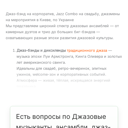
Джаз-бэнд на корпоратив, Jazz Combo на свадьбу, джазмены
на мероприятия в Киеве, по Украине
Мы представляем широкий спектр джазовых ансамблей — от
камерных дуэтов и трио до больших биг-бэндов —
охватывающих разные эпохи развития джазовой культуры.
Джаз-бэнды и диксиленды
традиционного джаза
—
музыка эпохи Луи Армстронга, Кинга Оливера и золотых
лет американского свинга.
Идеальны для свадеб, ретро-вечеринок, элитных
ужинов, welcome-зон и корпоративных событий.
Атмосфера — живая, тёплая, искрящаяся энергией
праздника.
Джазовые группы (комбо)
— мейнстрим, бибоп, кул-
джаз, модерн-джаз, пост-боп, элементы электронного
звучания.
Такой формат выбирают для
изысканных мероприятий,
Есть вопросы по Джазовые
презентаций, приватных вечеров, арт-пространств и
клубных событий
.
музыканты, ансамбли, джаз-