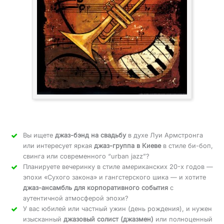
Вы ищете
джаз-бэнд на свадьбу
в духе Луи Армстронга
или интересует яркая
джаз-группа в Киеве
в стиле би-боп,
свинга или современного “urban jazz”?
Планируете вечеринку в стиле американских 20-х годов —
эпохи «Сухого закона» и гангстерского шика — и хотите
джаз-ансамбль для корпоративного события
с
аутентичной атмосферой эпохи?
У вас юбилей или частный ужин (день рождения), и нужен
изысканный
джазовый солист (джазмен)
или полноценный