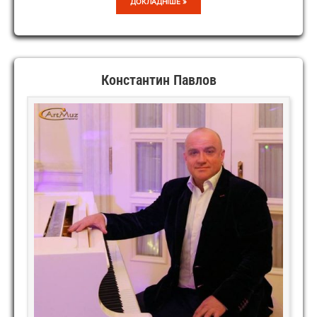
FOUR
ДОКЛАДНІШЕ »
MEN
Константин Павлов