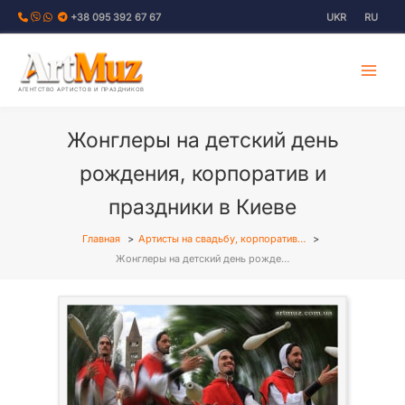
Перейти
+38 095 392 67 67
UKR
RU
к
содержимому
АГЕНТСТВО АРТИСТОВ И ПРАЗДНИКОВ
Жонглеры на детский день
рождения, корпоратив и
праздники в Киеве
Главная
Артисты на свадьбу, корпоратив…
Жонглеры на детский день рожде…