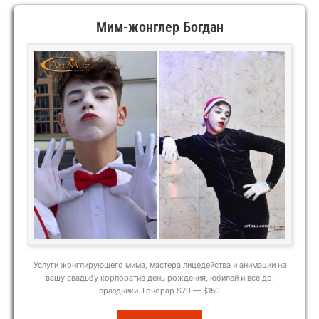
Мим-жонглер Богдан
Услуги жонглирующего мима, мастера лицедейства и анимации на
вашу свадьбу корпоратив день рождения, юбилей и все др.
праздники. Гонорар $70 — $150