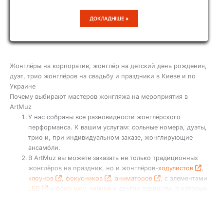
ЮРИЙ
ДОКЛАДНІШЕ »
НЕСТЕРОВ
Жонглёры на корпоратив, жонглёр на детский день рождения,
дуэт, трио жонглёров на свадьбу и праздники в Киеве и по
Украине
Почему выбирают мастеров жонгляжа на мероприятия в
ArtMuz
У нас собраны все разновидности жонглёрского
перформанса. К вашим услугам: сольные номера, дуэты,
трио и, при индивидуальном заказе, жонглирующие
ансамбли.
В ArtMuz вы можете заказать не только традиционных
жонглёров на праздник, но и жонглёров-
ходулистов
,
клоунов
,
фокусников
,
аниматоров
, с элементами
LED
и
фаер-шоу
,
мимов
и другие варианты, о которых
вы можете узнать из
презентации артистов
.
Наши артисты выступают на всех праздниках и бизнес-