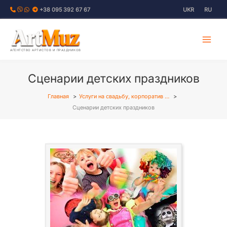
Перейти
+38 095 392 67 67
UKR
RU
к
содержимому
АГЕНТСТВО АРТИСТОВ И ПРАЗДНИКОВ
Сценарии детских праздников
Главная
Услуги на свадьбу, корпоратив …
Сценарии детских праздников