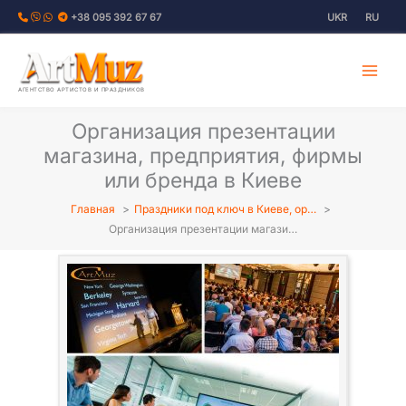
Перейти
+38 095 392 67 67
UKR
RU
к
содержимому
АГЕНТСТВО АРТИСТОВ И ПРАЗДНИКОВ
Организация презентации
магазина, предприятия, фирмы
или бренда в Киеве
Главная
Праздники под ключ в Киеве, ор…
Организация презентации магази…