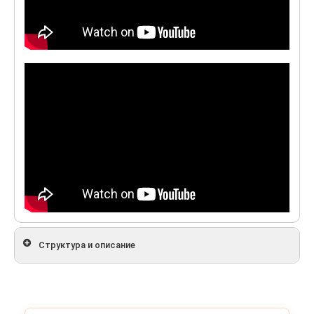
Структура и описание
В проведении презентаций принимают участие целый
ряд артистов, в частности,
саксофонист-
виртуоз
,
мимы
(см. в витрине с обеих