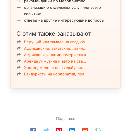
рекомендации по мероприятию;
Такого рода инвестиции работают и как мы видим не
организацию отдельных услуг или всего
только на перспективу, так, что спешите и вы сделать
события;
свое предприятие более успешным, а его продукцию
ответы на другие интересующие вопросы.
максимально продаваемой.
С этим также заказывают
Ведущий или тамада на свадьбу…
Африканские, азиатские, латин…
Африканская, латиноамериканск…
Аренда лимузина и авто на сва…
Хостес, модели на свадьбу, ко…
Бандуристы на корпоратив, пра…
Поділіться