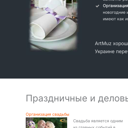
Организация
новогодние 
имеют как и
ArtMuz хорош
Украине пере
Праздничные и деловы
Организация свадьбы
Свадьба является одним
из главных событий в