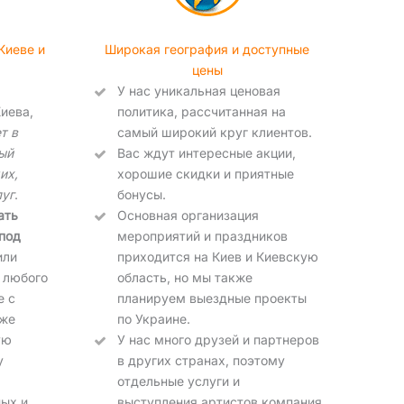
Киеве и
Широкая география и доступные
цены
У нас уникальная ценовая
иева,
политика, рассчитанная на
т в
самый широкий круг клиентов.
ый
Вас ждут интересные акции,
их,
хорошие скидки и приятные
луг
.
бонусы.
ать
Основная организация
под
мероприятий и праздников
или
приходится на Киев и Киевскую
 любого
область, но мы также
е с
планируем выездные проекты
кже
по Украине.
ую
У нас много друзей и партнеров
у
в других странах, поэтому
отдельные услуги и
ых и
выступления артистов компания