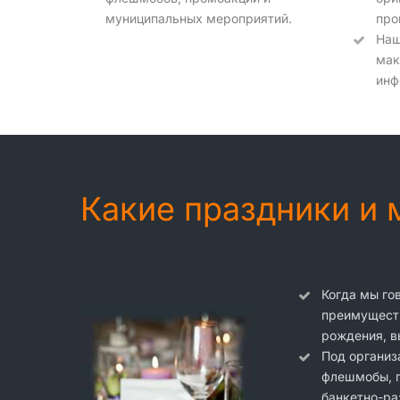
муниципальных мероприятий.
про
Наш
мак
инф
Какие праздники и
Когда мы го
преимуществ
рождения, в
Под организ
флешмобы, п
банкетно-ра