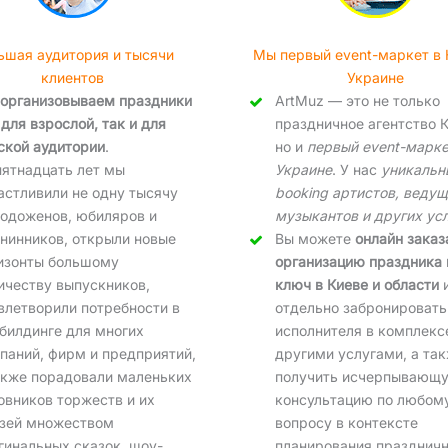
ьшая аудитория и тысячи
Мы первый event-маркет в 
клиентов
Украине
организовываем праздники
ArtMuz — это не только
 для взрослой, так и для
праздничное агентство К
ской аудитории
.
но и
первый event-марке
пятнадцать лет мы
Украине
. У нас
уникальн
астливили не одну тысячу
booking артистов, ведущ
одоженов, юбиляров и
музыкантов и других ус
нинников, открыли новые
Вы можете
онлайн заказ
изонты большому
организацию праздника 
ичеству выпускников,
ключ в Киеве и области
влетворили потребности в
отдельно забронировать
билдинге для многих
исполнителя в комплекс
паний, фирм и предприятий,
другими услугами, а та
акже порадовали маленьких
получить исчерпывающ
овников торжеств и их
консультацию по любом
зей множеством
вопросу в контексте
гинальных сказок, шоу-
планирования праздничн