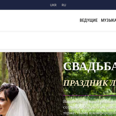
UKR
RU
ВЕДУЩИЕ
МУЗЫК
ВАДЬБА
АЗДНИК ЛЮБВИ
____________________________________________
ечта станет реальностью, если вы доверите нам ее
ие. Мы умеем удивлять клиентов эксклюзивными
твами и комфортной организацией.