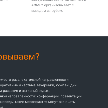
ArtMuz организовывает с
выездом за рубеж.
зовываем?
оржеств развлекательной направленности
оративные и частные вечеринки, юбилеи, дни
м развития и активный отдых.
ной направленности: конференции, презентации,
 очередь, такие мероприятия могут включать
ом.