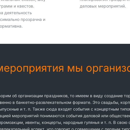
грамм и квестов.
деловых мероприятий.
а деятельность
симально прозрачна и
ормативна.
 мероприятия мы органи
ворим об организации праздников, то имеем в виду создание т
енно в банкетно-развлекательном формате. Это свадьбы, корп
ыпускные и т. п. Также сюда входят события с концертным типо
ацией мероприятий понимаются события деловой или обществен
ромоакции, ивенты, концерты, народные гулянья и т. п. В свою
звлекательный аспект, что говорит о совмещении с первым тип