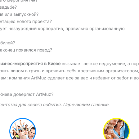
вадьбе?
ия или выпускной?
нтацию нового проекта?
бует незаурядный корпоратив, правильно организованную
юбилей?
наконец появился повод?
бизнес-мероприятия в Киеве
вызывает легкое недоумение, а по
арить лицом в грязь и проявить себя креативным организатором,
: компания ArtMuz сделает все за вас и избавит от забот и во
 Киеве доверяют ArtMuz?
гентства для своего события. Перечислим главные.