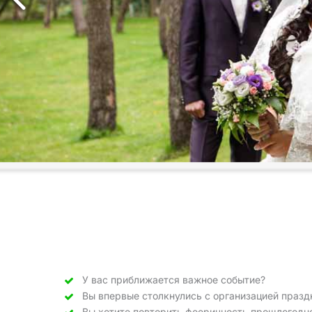
У вас приближается важное событие?
Вы впервые столкнулись с организацией празд
Вы хотите повторить фееричность прошлогодн