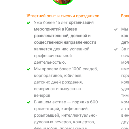
15-летний опыт и тысячи праздников
Бол
Уже более 15 лет
организация
мероприятий в Киеве
Мы
развлекательной, деловой и
как
общественной направленности
дет
является для нас успешной
За 
профессиональной
осч
деятельностью.
мол
Мы провели более 1000 свадеб,
име
корпоративов, юбилеев,
гор
детских дней рождения,
кол
вечеринок и выпускных
удо
вечеров.
тим
В нашем активе — порядка 600
ком
презентаций, конференций,
а т
розыгрышей, интеллектуально-
вин
духовных вечеров, концертов,
дру
флешмобов, промоакций и
ори