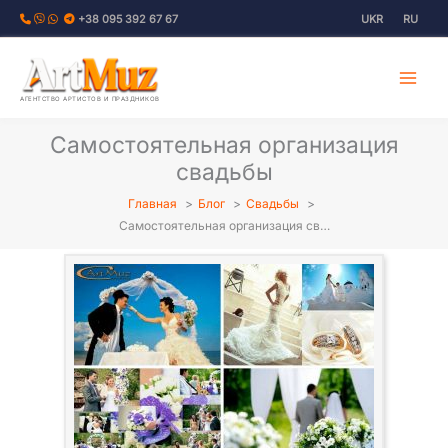
Перейти
+38 095 392 67 67
UKR
RU
к
содержимому
АГЕНТСТВО АРТИСТОВ И ПРАЗДНИКОВ
Самостоятельная организация
свадьбы
Главная
Блог
Свадьбы
Самостоятельная организация св…