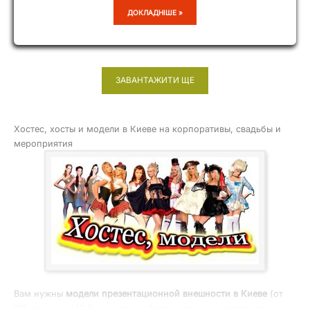
ROYAL
ДОКЛАДНІШЕ »
ROSES
ЗАВАНТАЖИТИ ЩЕ
Хостес, хосты и модели в Киеве на корпоративы, свадьбы и
мероприятия
Вам нужны
модели презентационной внешности в Киеве
(от
175 см и выше)? Вы ищете профессиональных хостес для