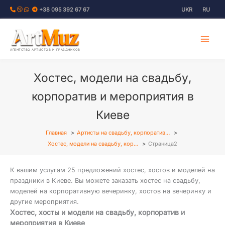
Перейти
+38 095 392 67 67
UKR
RU
к
содержимому
АГЕНТСТВО АРТИСТОВ И ПРАЗДНИКОВ
Хостес, модели на свадьбу,
корпоратив и мероприятия в
Киеве
Главная
Артисты на свадьбу, корпоратив…
Хостес, модели на свадьбу, кор…
Страница2
К вашим услугам 25 предложений хостес, хостов и моделей на
праздники в Киеве. Вы можете заказать хостес на свадьбу,
моделей на корпоративную вечеринку, хостов на вечеринку и
другие мероприятия.
Хостес, хосты и модели на свадьбу, корпоратив и
мероприятия в Киеве