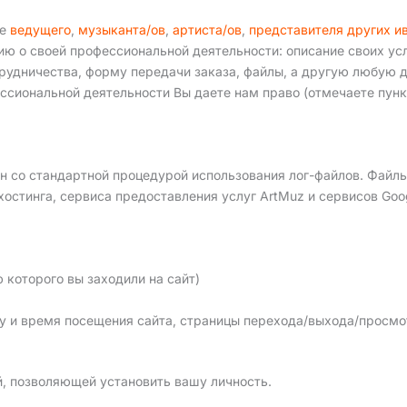
ве
ведущего
,
музыканта/ов
,
артиста/ов
,
представителя других и
ию о своей профессиональной деятельности: описание своих усл
отрудничества, форму передачи заказа, файлы, а другую любу
ссиональной деятельности Вы даете нам право (отмечаете пункт
н со стандартной процедурой использования лог-файлов. Файлы
остинга, сервиса предоставления услуг ArtMuz и сервисов Googl
 которого вы заходили на сайт)
ту и время посещения сайта, страницы перехода/выхода/просмо
, позволяющей установить вашу личность.