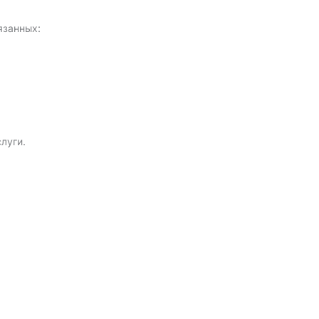
язанных:
луги.