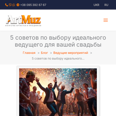
Перейти
+38 095 392 67 67
UKR
RU
к
содержимому
АГЕНТСТВО АРТИСТОВ И ПРАЗДНИКОВ
5 советов по выбору идеального
ведущего для вашей свадьбы
Главная
Блог
Ведущие мероприятий
5 советов по выбору идеального…