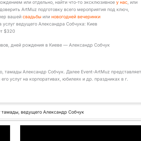
ождением или отдельно, найти что-то эксклюзивное
у нас
, или
доверить ArtMuz подготовку всего мероприятия под ключ,
мер вашей
свадьбы
или
новогодней вечеринки
а услуг ведущего Александра Собчука: Киев
от $320
ивов, дней рождения в Киеве — Александр Собчук
, тамады Александр Собчук. Далее Event-ArtMuz представляе
го услуг на корпоративах, юбилеях и др. праздниках в г.
г тамады, ведущего Александр Собчук