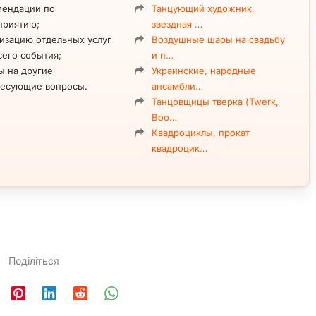
мендации по
Танцующий художник,
приятию;
звездная …
изацию отдельных услуг
Воздушные шары на свадьбу
сего события;
и п…
ы на другие
Украинские, народные
ресующие вопросы.
ансамбли…
Танцовщицы тверка (Twerk,
Boo…
Квадроциклы, прокат
квадроцик…
Поділіться