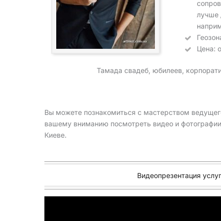
сопров
лучше 
напри
Геозон
Цена: 
Тамада свадеб, юбилеев, корпорат
Вы можете познакомиться с мастерством ведущего
вашему вниманию посмотреть видео и фотографии е
Киеве.
Видеопрезентация услу