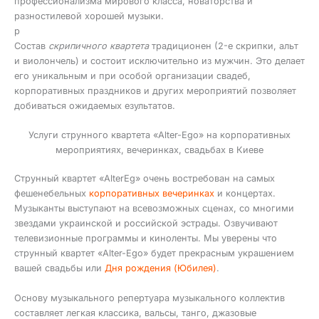
профессионализма мирового класса, новаторства и
разностилевой хорошей музыки.
р
Состав
скрипичного квартета
традиционен (2-е скрипки, альт
и виолончель) и состоит исключительно из мужчин. Это делает
его уникальным и при особой организации свадеб,
корпоративных праздников и других мероприятий позволяет
добиваться ожидаемых езультатов.
Услуги струнного квартета «Alter-Egо» на корпоративных
мероприятиях, вечеринках, свадьбах в Киеве
Струнный квартет «AlterEg» очень востребован на самых
фешенебельных
корпоративных вечеринках
и концертах.
Музыканты выступают на всевозможных сценах, со многими
звездами украинской и российской эстрады. Озвучивают
телевизионные программы и киноленты. Мы уверены что
струнный квартет «Alter-Egо» будет прекрасным украшением
вашей свадьбы или
Дня рождения (Юбилея)
.
Основу музыкального репертуара музыкального коллектив
составляет легкая классика, вальсы, танго, джазовые