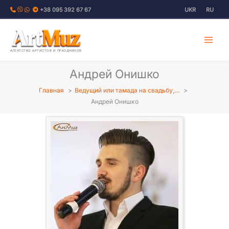
Перейти
+38 095 392 67 67
UKR
RU
к
содержимому
АГЕНТСТВО АРТИСТОВ И ПРАЗДНИКОВ
Андрей Онишко
Главная
Ведущий или тамада на свадьбу,…
Андрей Онишко