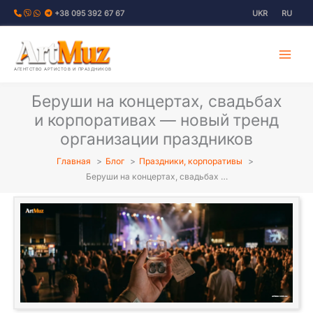
Перейти
+38 095 392 67 67
UKR
RU
к
содержимому
АГЕНТСТВО АРТИСТОВ И ПРАЗДНИКОВ
Беруши на концертах, свадьбах
и корпоративах — новый тренд
организации праздников
Главная
Блог
Праздники, корпоративы
Беруши на концертах, свадьбах …