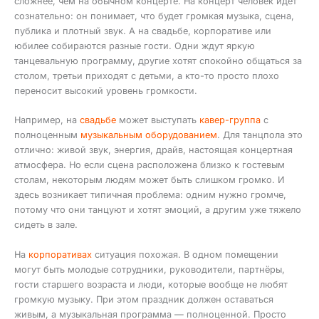
сложнее, чем на обычном концерте. На концерт человек идёт
сознательно: он понимает, что будет громкая музыка, сцена,
публика и плотный звук. А на свадьбе, корпоративе или
юбилее собираются разные гости. Одни ждут яркую
танцевальную программу, другие хотят спокойно общаться за
столом, третьи приходят с детьми, а кто-то просто плохо
переносит высокий уровень громкости.
Например, на
свадьбе
может выступать
кавер-группа
с
полноценным
музыкальным оборудованием
. Для танцпола это
отлично: живой звук, энергия, драйв, настоящая концертная
атмосфера. Но если сцена расположена близко к гостевым
столам, некоторым людям может быть слишком громко. И
здесь возникает типичная проблема: одним нужно громче,
потому что они танцуют и хотят эмоций, а другим уже тяжело
сидеть в зале.
На
корпоративах
ситуация похожая. В одном помещении
могут быть молодые сотрудники, руководители, партнёры,
гости старшего возраста и люди, которые вообще не любят
громкую музыку. При этом праздник должен оставаться
живым, а музыкальная программа — полноценной. Просто