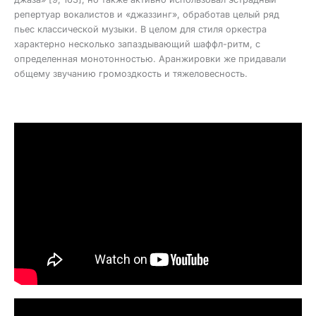
репертуар вокалистов и «джаззинг», обработав целый ряд
пьес классической музыки. В целом для стиля оркестра
характерно несколько запаздывающий шаффл-ритм, с
определенная монотонностью. Аранжировки же придавали
общему звучанию громоздкость и тяжеловесность.