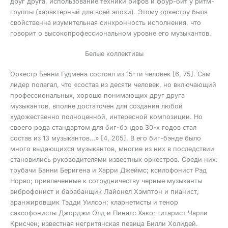
друг друга, использование техники рифов и фоур-бит у ритм-
группы (характерный для всей эпохи). Этому оркестру была
свойственна изумительная синхронность исполнения, что
говорит о высокопрофессиональном уровне его музыкантов.
Белые коллективы
Оркестр Бенни Гудмена состоял из 15-ти человек [6, 75]. Сам
лидер полагал, что «состав из десяти человек, но включающий
профессиональных, хорошо понимающих друг друга
музыкантов, вполне достаточен для создания любой
художественно полноценной, интересной композиции. Но
своего рода стандартом для биг-бэндов 30-х годов стал
состав из 13 музыкантов…» [4, 205]. В его биг-бэнде было
много выдающихся музыкантов, многие из них в последствии
становились руководителями известных оркестров. Среди них:
трубачи Банни Беригена и Харри Джеймс; ксилофонист Рэд
Норво; привлеченные к сотрудничеству черные музыканты
виброфонист и барабанщик Лайонел Хэмптон и пианист,
аранжировщик Тэдди Уилсон; кларнетисты и тенор
саксофонисты Джорджи Олд и Пинатс Хако; гитарист Чарли
Крисчен; известная негритянская певица Билли Холидей.