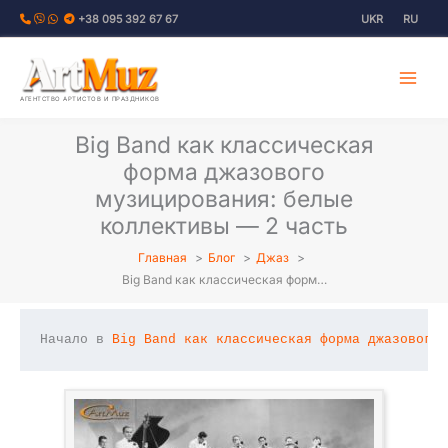
Перейти
+38 095 392 67 67
UKR
RU
к
содержимому
АГЕНТСТВО АРТИСТОВ И ПРАЗДНИКОВ
Big Band как классическая
форма джазового
музицирования: белые
коллективы — 2 часть
Главная
Блог
Джаз
Big Band как классическая форм…
Начало в 
Big Band как классическая форма джазового