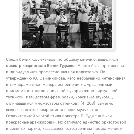
Среди белых коллективов, по общему мнению, выделялся
оркестр кларнетиста Бенни Гудмен
а. У него была прекрасная
индивидуальная профессиональная подготовка. По
утверждению Ю. Овчинникова, «его необычайно интенсивная
и темпераментная манера исполнения» с «различными
приемами интонирования», «безукоризненно виртуозной
техникой, изяществом фразировки, красивым звуком…,
отличавшимся множеством оттенков» [4, 203], заметно
выделяла его как кларнетиста среди музыкантов.
Отличительной чертой стиля оркестра Б. Гудмена были
прекрасные аранжировки. Их отличало единство оркестровой
и сольных партий, казавшиеся естественным продолжением