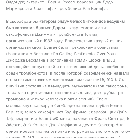
Элдридж; гитарист – Барни Кессел; барабанщик Додо
Мармароза и Дэйв Таф; и тромбонист Рэй Конифф.
В своеобразном
«втором ряду» белых биг-бэндов ведущим
был коллектив братьев Дорси
– кларнетиста и альт-
саксофониста Джимми и тромбониста Томми,
организованный в 1933 году. Впоследствии каждый из них
организовал свой. Братья были прекрасными солистами.
(Напомним о балладе «I’m Getting Sentimental Over You»
Джорджа Бассмана в исполнении Томми Дорси в 1933,
остающейся популярной и по сегодняшний день, особенно
среди тромбонистов, и после которой современники назвали
его «сентиментальным джентльменом свинга» [9, 163]). Их
биг-бэнд состоял из двенадцати музыкантов (три саксофона,
то есть на один меньше типичного состава, две трубы, три
тромбона и четыре человека в ритм секции). Свою
музыкальную карьеру в биг-бэнде начинали трубач Бенни
Бериген; тенор-саксофонист Бад Фримен; барабанщик Дэйв
Таф; кларнетист Бади ДиФранко; вокалисты Фрэнк Синатра, Б.
Эберли, Э. О’Коннел, Дж. Стаффорд и другие. Оркестр был
ориентирован «на исполнение инструментального «горячего»
джаза» [9, 163], но также активно использовал эстрадный