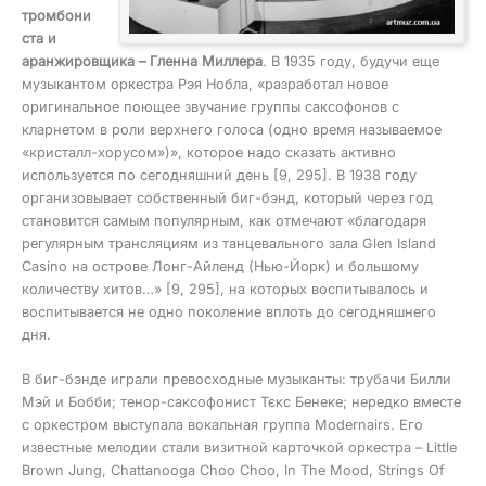
тромбони
ста и
аранжировщика – Гленна Миллера
. В 1935 году, будучи еще
музыкантом оркестра Рэя Нобла, «разработал новое
оригинальное поющее звучание группы саксофонов с
кларнетом в роли верхнего голоса (одно время называемое
«кристалл-хорусом»)», которое надо сказать активно
используется по сегодняшний день [9, 295]. В 1938 году
организовывает собственный биг-бэнд, который через год
становится самым популярным, как отмечают «благодаря
регулярным трансляциям из танцевального зала Glen Island
Casino на острове Лонг-Айленд (Нью-Йорк) и большому
количеству хитов…» [9, 295], на которых воспитывалось и
воспитывается не одно поколение вплоть до сегодняшнего
дня.
В биг-бэнде играли превосходные музыканты: трубачи Билли
Мэй и Бобби; тенор-саксофонист Тєкс Бенеке; нередко вместе
с оркестром выступала вокальная группа Modernairs. Его
известные мелодии стали визитной карточкой оркестра – Little
Brown Jung, Chattanooga Choo Choo, In The Mood, Strings Of