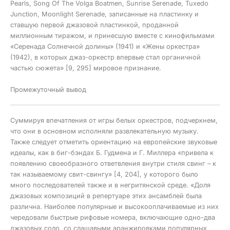
Pearls, Song Of The Volga Boatmen, Sunrise Serenade, Tuxedo
Junction, Moonlight Serenade, записанные на пластинку и
ставшую первой джазовой пластинкой, проданной
миллионным тиражом, и принесшую вместе с кинофильмами
«Серенада Солнечной долины» (1941) и «Жены оркестра»
(1942), в которых джаз-оркестр впервые стал органичной
частью сюжета» [9, 295] мировое признание.
Промежуточный вывод
Суммируя впечатления от игры белых оркестров, подчеркнем,
что они в основном исполняли развлекательную музыку.
Также следует отметить ориентацию на европейские звуковые
идеалы, как в биг-бэндах Б. Гудмена и Г. Миллера «привела к
появлению своеобразного ответвления внутри стиля свинг – к
так называемому свит-свингу» [4, 204], у которого было
много последователей также и в негритянской среде. «Доля
джазовых композиций в репертуаре этих ансамблей была
различна. Наиболее популярные и высокооплачиваемые из них
чередовали быстрые рифовые номера, включающие одно-два
джазовых соло, со слащавыми аранжировками популярных