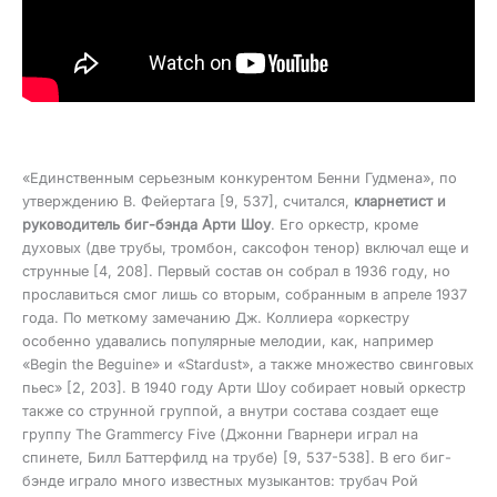
«Единственным серьезным конкурентом Бенни Гудмена», по
утверждению В. Фейертага [9, 537], считался,
кларнетист и
руководитель биг-бэнда Арти Шоу
. Его оркестр, кроме
духовых (две трубы, тромбон, саксофон тенор) включал еще и
струнные [4, 208]. Первый состав он собрал в 1936 году, но
прославиться смог лишь со вторым, собранным в апреле 1937
года. По меткому замечанию Дж. Коллиера «оркестру
особенно удавались популярные мелодии, как, например
«Begin the Beguine» и «Stardust», а также множество свинговых
пьес» [2, 203]. В 1940 году Арти Шоу собирает новый оркестр
также со струнной группой, а внутри состава создает еще
группу The Grammercy Five (Джонни Гварнери играл на
спинете, Билл Баттерфилд на трубе) [9, 537-538]. В его биг-
бэнде играло много известных музыкантов: трубач Рой