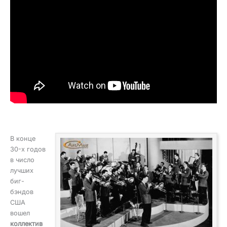
В конце
30-х годов
в число
лучших
биг-
бэндов
США
вошел
коллектив