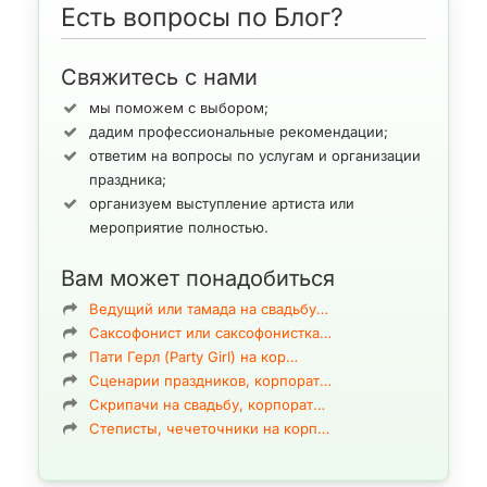
Event-индустрия — это не просто творческий процесс, а
Есть вопросы по Блог?
комплексная наука, объединяющая психологию, менеджмент,
маркетинг, технологии и культуру. От
свадеб
и
корпоративных
Свяжитесь с нами
вечеров
до форумов, фестивалей и масштабных конференций
— каждое событие требует чёткого планирования, научного
мы поможем с выбором;
подхода и глубокого понимания аудитории.
дадим профессиональные рекомендации;
ответим на вопросы по услугам и организации
Современная event-индустрия переживает мощный этап
праздника;
трансформации. Если раньше главное внимание уделялось
организуем выступление артиста или
внешней стороне — сцене, декору, шоу-программе, — то
мероприятие полностью.
сегодня фокус смещён на опыт, вовлечённость и
устойчивость.
Вам может понадобиться
ArtMuz, объединяющая опыт артистов, режиссёров, педагогов
Ведущий или тамада на свадьбу…
и продюсеров, видит развитие событийной индустрии через
Саксофонист или саксофонистка…
призму баланса между креативом, методологией и новыми
Пати Герл (Party Girl) на кор…
технологиями.
Сценарии праздников, корпорат…
Скрипачи на свадьбу, корпорат…
Важность методологии в организации мероприятий
Степисты, чечеточники на корп…
Методология — это каркас любого успешного проекта. Без
неё событие превращается в хаотичный набор действий.