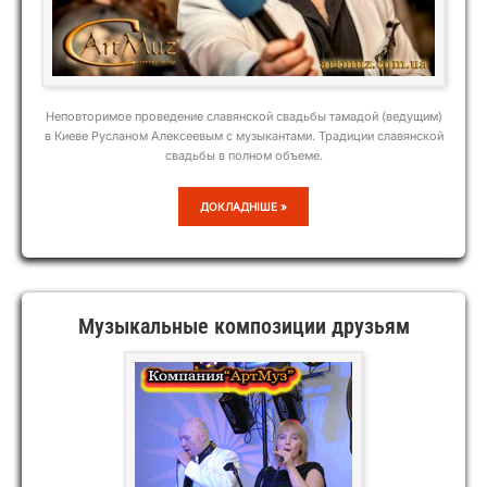
Неповторимое проведение славянской свадьбы тамадой (ведущим)
в Киеве Русланом Алексеевым с музыкантами. Традиции славянской
свадьбы в полном объеме.
ПРОВЕДЕНИЕ
ДОКЛАДНІШЕ »
СЛАВЯНСКОЙ
СВАДЬБЫ
ТАМАДОЙ
В
КИЕВЕ
Музыкальные композиции друзьям