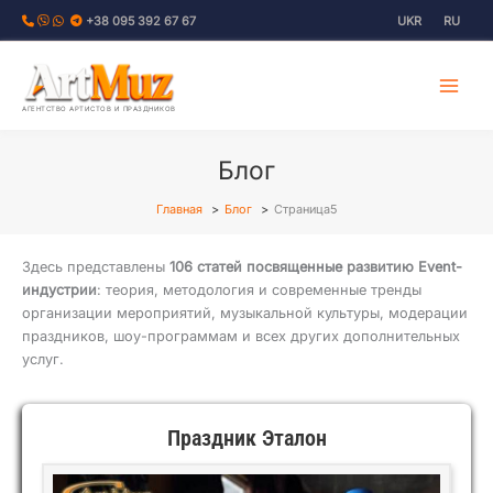
Перейти
+38 095 392 67 67
UKR
RU
к
содержимому
АГЕНТСТВО АРТИСТОВ И ПРАЗДНИКОВ
Блог
Главная
Блог
Страница5
Здесь представлены
106 статей посвященные развитию Event-
индустрии
: теория, методология и современные тренды
организации мероприятий, музыкальной культуры, модерации
праздников, шоу-программам и всех других дополнительных
услуг.
Праздник Эталон