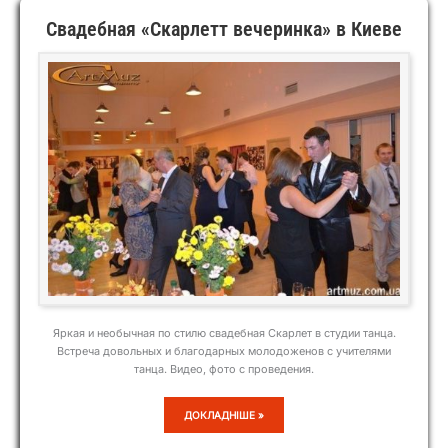
Свадебная «Скарлетт вечеринка» в Киеве
Яркая и необычная по стилю свадебная Скарлет в студии танца.
Встреча довольных и благодарных молодоженов с учителями
танца. Видео, фото с проведения.
СВАДЕБНАЯ
ДОКЛАДНІШЕ »
«СКАРЛЕТТ
ВЕЧЕРИНКА»