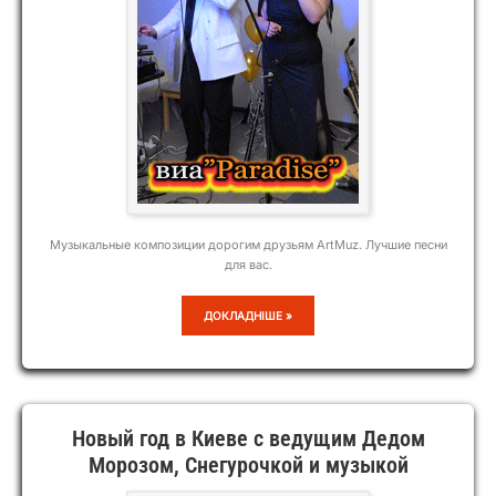
Музыкальные композиции дорогим друзьям ArtMuz. Лучшие песни
для вас.
МУЗЫКАЛЬНЫЕ
ДОКЛАДНІШЕ »
КОМПОЗИЦИИ
ДРУЗЬЯМ
Новый год в Киеве с ведущим Дедом
Морозом, Снегурочкой и музыкой