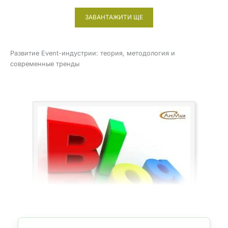
ВЕДУЩИМ
ДЕДОМ
ЗАВАНТАЖИТИ ЩЕ
МОРОЗОМ,
СНЕГУРОЧКОЙ
И
МУЗЫКОЙ
Развитие Event-индустрии: теория, методология и
современные тренды