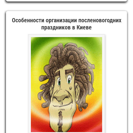
УСЛУГИ
НА
СВАДЬБУ,
КОРПОРАТИВ
Особенности организации посленовогодних
И
ПРАЗДНИК
праздников в Киеве
В
КИЕВЕ