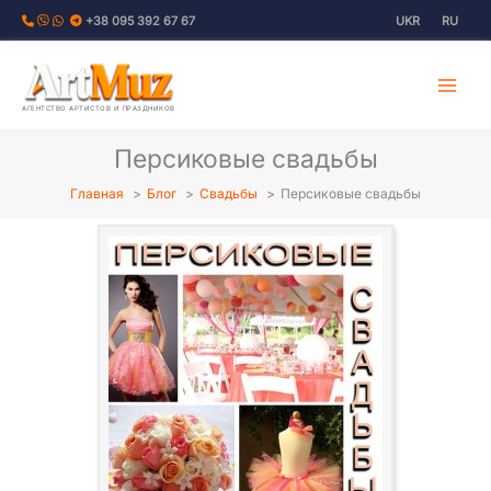
Перейти
+38 095 392 67 67
UKR
RU
к
содержимому
АГЕНТСТВО АРТИСТОВ И ПРАЗДНИКОВ
Персиковые свадьбы
Главная
Блог
Свадьбы
Персиковые свадьбы