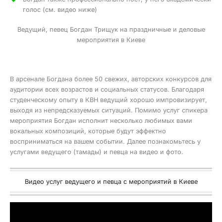
голос (см. видео ниже)
Ведущий, певец Богдан Трищук на праздничные и деловые
мероприятия в Киеве
В арсенале Богдана более 50 свежих, авторских конкурсов для
аудитории всех возрастов и социальных статусов. Благодаря
студенческому опыту в КВН ведущий хорошо импровизирует,
выходя из непредсказуемых ситуаций. Помимо услуг спикера
мероприятия Богдан исполнит несколько любимых вами
вокальных композиций, которые будут эффектно
восприниматься на вашем событии. Далее познакомьтесь у
услугами ведущего (тамады) и певца на видео и фото.
Видео услуг ведущего и певца с мероприятий в Киеве