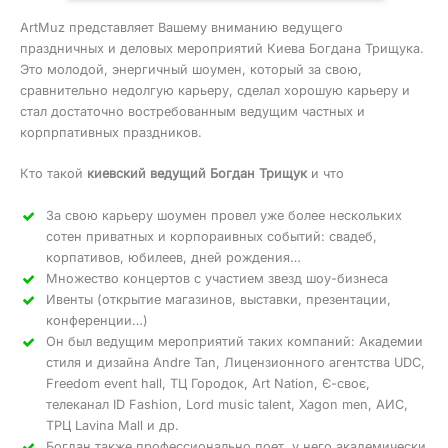
ArtMuz представляет Вашему вниманию ведущего
праздничных и деловых мероприятий Киева Богдана Трищука.
Это молодой, энергичный шоумен, который за свою,
сравнительно недолгую карьеру, сделал хорошую карьеру и
стал достаточно востребованным ведущим частных и
корпрпативных праздников.
Кто такой
киевский ведущий Богдан Трищук
и что
За свою карьеру шоумен провел уже более нескольких
сотен приватных и корпораивных событий: свадеб,
корпативов, юбилеев, дней рождения…
Множество концертов с участием звезд шоу-бизнеса
Ивенты (открытие магазинов, выставки, презентации,
конференции…)
Он был ведущим мероприятий таких компаний: Академии
стиля и дизайна Andre Tan, Лицензионного агентства UDC,
Freedom event hall, ТЦ Городок, Art Nation, Є-своє,
телеканал ID Fashion, Lord music talent, Xagon men, АИС,
ТРЦ Lavina Mall и др.
Богдан также профессионально поет, у него академически