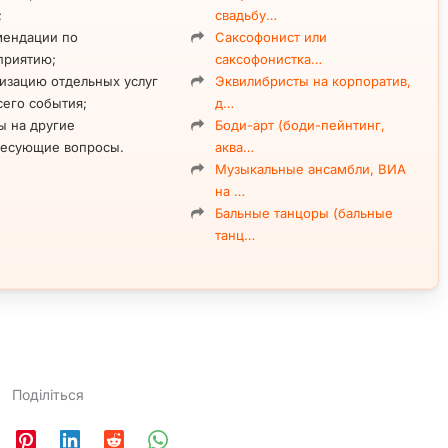
;
свадьбу…
мендации по
Саксофонист или
приятию;
саксофонистка…
изацию отдельных услуг
Эквилибристы на корпоратив,
сего события;
д…
ы на другие
Боди-арт (боди-пейнтинг,
ресующие вопросы.
аква…
Музыкальные ансамбли, ВИА
на …
Бальные танцоры (бальные
танц…
Поділіться