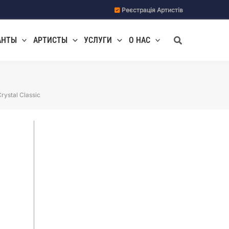
Реєстрація Артистів
Поиск
АНТЫ
АРТИСТЫ
УСЛУГИ
О НАС
rystal Classic