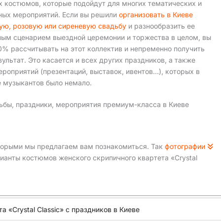
х костюмов, которые подойдут для многих тематических и
ных мероприятий. Если вы решили
организовать в Киеве
ую, розовую или сиреневую свадьбу
и разнообразить ее
ным сценарием выездной церемонии и торжества в целом, вы
0% рассчитывать на этот коллектив и непременно получить
ультат. Это касается и всех других праздников, а также
роприятий (презентаций, выставок, ивентов…), которых в
е музыкантов было немало.
адьбы, праздники, мероприятия премиум-класса в Киеве
оторыми мы предлагаем вам познакомиться. Так
фотографии
анты костюмов женского скрипичного квартета «Crystal
а «Crystal Classic» с праздников в Киеве