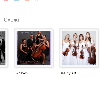
Схожі
Виртуоз
Beauty Art