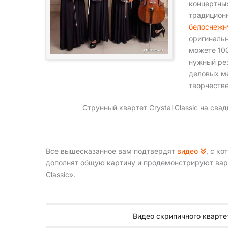
концертны
традицион
белоснежн
оригиналь
можете 10
нужный рез
деловых ме
творчеств
Струнный квартет Crystal Classic на св
Все вышесказанное вам подтвердят
видео
, с к
дополнят общую картину и продемонстрируют вари
Classic».
Видео скрипичного квартет