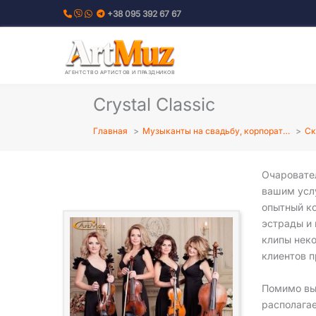
Перейти
+38 095 392 67 67
к
содержимому
АГЕНТСТВО АРТИСТОВ И ПРАЗДНИКОВ
Crystal Classic
Главная
Музыканты на свадьбу, корпорат…
Ск
Очаровате
вашим усл
опытный к
эстрады и 
клипы нек
клиентов п
Помимо вы
располага