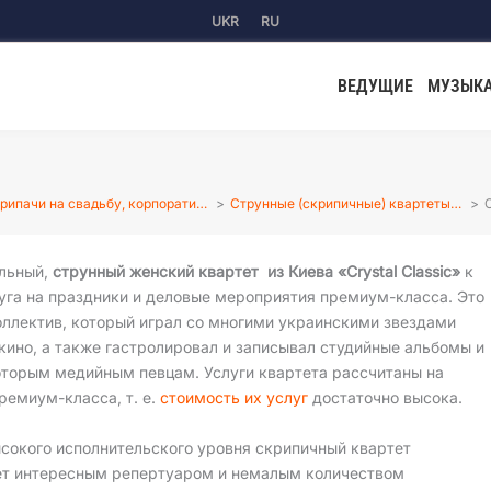
UKR
RU
ВЕДУЩИЕ
МУЗЫК
рипачи на свадьбу, корпорати…
Струнные (скрипичные) квартеты…
C
льный,
струнный женский квартет из Киева «Crystal Classic»
к
уга на праздники и деловые мероприятия премиум-класса. Это
оллектив, который играл со многими украинскими звездами
кино, а также гастролировал и записывал студийные альбомы и
оторым медийным певцам. Услуги квартета рассчитаны на
ремиум-класса, т. е.
стоимость их услуг
достаточно высока.
сокого исполнительского уровня скрипичный квартет
ет интересным репертуаром и немалым количеством