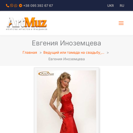
Перейти
+38 095 392 67 67
UKR
RU
к
содержимому
АГЕНТСТВО АРТИСТОВ И ПРАЗДНИКОВ
Евгения Иноземцева
Главная
Ведущий или тамада на свадьбу,…
Евгения Иноземцева