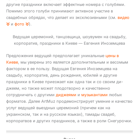
другие праздники включает эффектные номера с голубями.
Помимо этого голуби принимают активное участие в
свадебных обрядах, что делает их эксклюзивными (см.
видео
и
фото
).
Ведущая церемоний, танцовщица, шоувумен на свадьбу,
корпоратив, праздники в Киеве — Евгения Иноземцева
Предложения ведущей предполагает уникальные
цены в
Киеве
, мы уверены это является дополнительным и весомым
фактором в ее пользу. Ведущая Евгения Иноземцева на
свадьбу, корпоратив, день рождения, юбилей и другие
праздники в Киеве приезжает как одна так и со своим ди-
джеем, но также может плодотворно и качественно
сотрудничать с другими
диджеями
и
музыкантами
любых
форматов. Далее ArtMuz продемонстрирует умение и качество
услуг ведущей выездных церемоний (причем как на
украинском, так и на русском языках), тамады свадеб,
корпоратвов и других праздников, а также в роли Снегурочки.