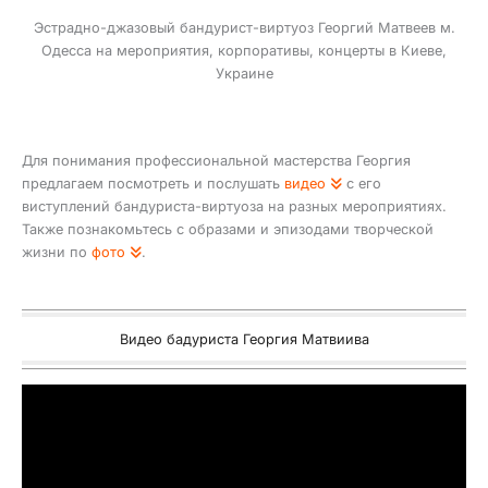
Эстрадно-джазовый бандурист-виртуоз Георгий Матвеев м.
Одесса на мероприятия, корпоративы, концерты в Киеве,
Украине
Для понимания профессиональной мастерства Георгия
предлагаем посмотреть и послушать
видео
с его
виступлений бандуриста-виртуоза на разных мероприятиях.
Также познакомьтесь с образами и эпизодами творческой
жизни по
фото
.
Видео бадуриста Георгия Матвиива