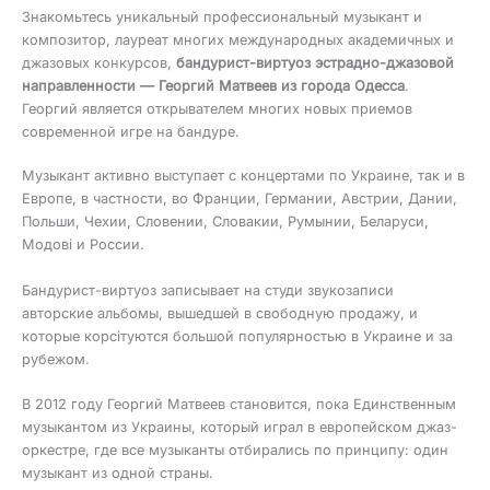
Знакомьтесь уникальный профессиональный музыкант и
композитор, лауреат многих международных академичных и
джазовых конкурсов,
бандурист-виртуоз эстрадно-джазовой
направленности — Георгий Матвеев из города Одесса
.
Георгий является открывателем многих новых приемов
современной игре на бандуре.
Музыкант активно выступает с концертами по Украине, так и в
Европе, в частности, во Франции, Германии, Австрии, Дании,
Польши, Чехии, Словении, Словакии, Румынии, Беларуси,
Модові и России.
Бандурист-виртуоз записывает на студи звукозаписи
авторские альбомы, вышедшей в свободную продажу, и
которые корсітуются большой популярностью в Украине и за
рубежом.
В 2012 году Георгий Матвеев становится, пока Единственным
музыкантом из Украины, который играл в европейском джаз-
оркестре, где все музыканты отбирались по принципу: один
музыкант из одной страны.