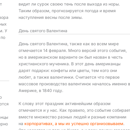
т
видит ли сурок своею тень после выхода из норы.
Таким образом, прогнозируется погода и время
вора
наступления весны после зимы.
ьных
День святого Валентина
м. У
 по
День святого Валентина, также как во всем мире
отмечается 14 февраля. Много версий этого события,
но в американском варианте он был назван в честь
христианского мученика. В этот день американцы
дарят подарки: конфеты или цветы, тем кого они
любят, а также валентинки. Считается что первое
массовое производство валентинок началось именно 
Америке, в 1840 году.
о
К слову этот праздник активнейшим образом
ются
отмечается и у нас. Как правило, это событие собирае
вместе множество разных людей и разные компании
анцы
на
корпоративах, а мы их успешно организовываем
.
ерно