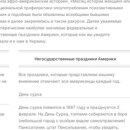
ной афро-американский истории», «Месяц истории женщин» ил
циональной профилактики злоупотребления психоактивными
ми» и подобные были объявлены всеобщими бывшими
ами и далее закрепились в таком ракурсе. Далее уважемые
 перечислим наиболее значимые федеральные и
ственные праздники Америки, которые как вы увидите
али и к нам в Украину.
Негосударственные праздники Америки
ие
Все праздники, которые представляем вашему
я на
вниманию отмечают все американцы каждый год.
День сурка
День сурка появился в 1887 году и празднуется 2
ов
февраля. На День Сурка, толпами собираются в боро
(небольшой город с особым видом самоуправления)
Панксатонии, штат Пенсильвания, чтобы увидеть,