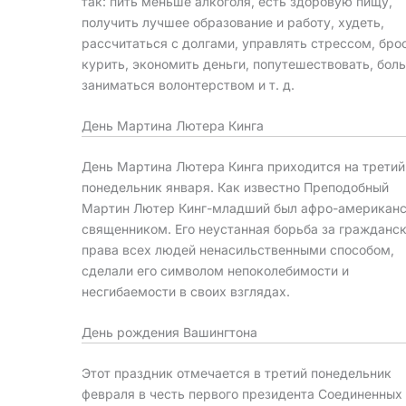
так: пить меньше алкоголя, есть здоровую пищу,
получить лучшее образование и работу, худеть,
рассчитаться с долгами, управлять стрессом, бро
курить, экономить деньги, попутешествовать, бол
заниматься волонтерством и т. д.
День Мартина Лютера Кинга
День Мартина Лютера Кинга приходится на третий
понедельник января. Как известно Преподобный
Мартин Лютер Кинг-младший был афро-американ
священником. Его неустанная борьба за гражданс
права всех людей ненасильственными способом,
сделали его символом непоколебимости и
несгибаемости в своих взглядах.
День рождения Вашингтона
Этот праздник отмечается в третий понедельник
февраля в честь первого президента Соединенных