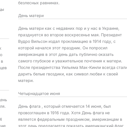
безлесных равнинах.
цы
День матери
День матери как с недавних пор и у нас в Украине,
празднуется во второе воскресенье мая. Президент
Вудро Вильсон издал прокламацию в 1914 году, с
которой начался этот праздник. Он попросил
к
американцев в этот день дать публично оказать
во
самого глубокое и уважительное почтения к матери.
 в
После президентства Уильяма Мак-Кинли всегда стал
нцев
дарить белые гвоздики, как символ любви к своей
матери.
Четырнадцатое июня
День
День флага , который отмечается 14 июня, был
ля.
провозглашен в 1916 года. Хотя День флага не
является федеральным праздником, американцам в
4
этот день предлагается показать американский флаг
кие