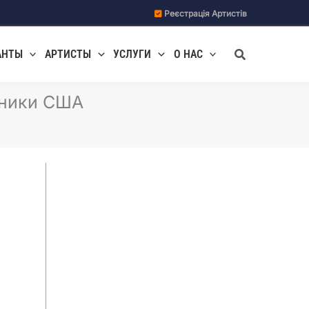
Реєстрація Артистів
Поиск
АНТЫ
АРТИСТЫ
УСЛУГИ
О НАС
дники США
е
Ведущие мероприятий
Галерея праздников
Джаз
Музыканты и группы
Праздники, корпоративы
Свадьбы