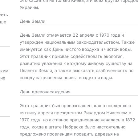
Это касается не только Киева, а и всех других городо
Украины.
сить
День Земли
ьше
День Земли отмечается 22 апреля с 1970 года и
утвержден национальным законодательством. Также
именуется как День чистого воздуха и чистой воды.
Этот праздник призван содействовать экология,
развитию уважения к каждому живому существу на
Планете Земля, а также высказать озабоченность по
ским
поводу загрязнения почвы, воздуха и воды.
кие
День древонасаждения
Этот праздник был провозглашен, как в последнюю
пятницу апреля президентом Ричардом Никсоном в
1970 году, но активное празднование началась в 1872
году, когда в штате Небраска было настоятельно
предложено поселенцам посадить деревья на