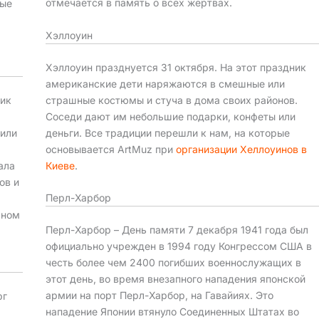
отмечается в память о всех жертвах.
вые
Хэллоуин
Хэллоуин празднуется 31 октября. На этот праздник
американские дети наряжаются в смешные или
страшные костюмы и стуча в дома своих районов.
ник
Соседи дают им небольшие подарки, конфеты или
деньги. Все традиции перешли к нам, на которые
жили
основывается ArtMuz при
организации Хеллоуинов в
Киеве
.
ала
ов и
Перл-Харбор
ьном
Перл-Харбор – День памяти 7 декабря 1941 года был
официально учрежден в 1994 году Конгрессом США в
честь более чем 2400 погибших военнослужащих в
этот день, во время внезапного нападения японской
армии на порт Перл-Харбор, на Гавайиях. Это
рг
нападение Японии втянуло Соединенных Штатах во