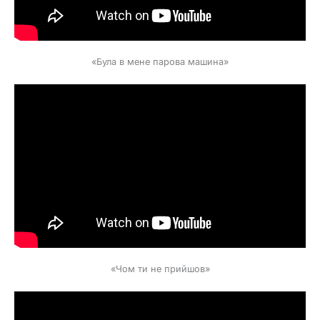
«Була в мене парова машина»
«Чом ти не прийшов»