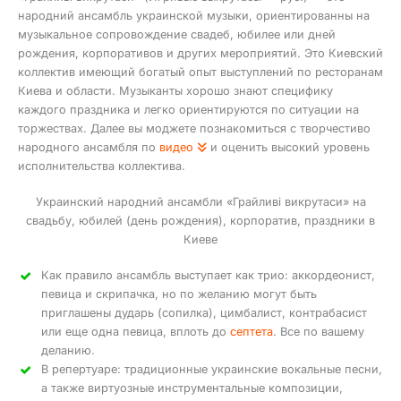
народний ансамбль украинской музыки, ориентированны на
музыкальное сопровождение свадеб, юбилее или дней
рождения, корпоративов и других мероприятий. Это Киевский
коллектив имеющий богатый опыт выступлений по ресторанам
Киева и области. Музыканты хорошо знают специфику
каждого праздника и легко ориентируются по ситуации на
торжествах. Далее вы моджете познакомиться с творчестиво
народного ансамбля по
видео
и оценить высокий уровень
исполнительства коллектива.
Украинский народний ансамбли «Грайливі викрутаси» на
свадьбу, юбилей (день рождения), корпоратив, праздники в
Киеве
Как правило ансамбль выступает как трио: аккордеонист,
певица и скрипачка, но по желанию могут быть
приглашены дударь (сопилка), цимбалист, контрабасист
или еще одна певица, вплоть до
септета
. Все по вашему
деланию.
В репертуаре: традиционные украинские вокальные песни,
а также виртуозные инструментальные композиции,