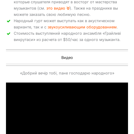
которые слушателя приводят в восторг от мастерства
музыкантов (см.
это видео
). Также на празднике вы
можете заказать свою любимую песню.
Народный гурт может выступать как в акустическом
варианте, так и с
звукоусиливающим оборудованием
.
Стоимость выступлений народного ансамбля «Грайливі
викрутаси» из расчета от $50/час за одного музыканта.
Видео
«Добрий вечір тобі, пане господарю народного»