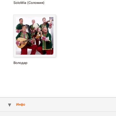
SoloMia (Соломия)
Володар
Инфо