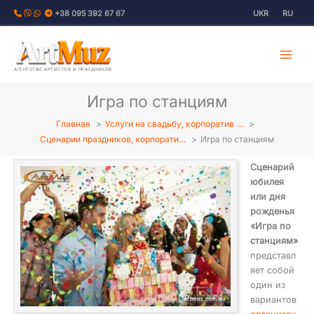
Перейти
+38 095 392 67 67
UKR
RU
к
содержимому
АГЕНТСТВО АРТИСТОВ И ПРАЗДНИКОВ
Игра по станциям
Главная
Услуги на свадьбу, корпоратив …
Сценарии праздников, корпорати…
Игра по станциям
Сценарий
юбилея
или дня
рожденья
«Игра по
станциям»
представл
яет собой
один из
вариантов