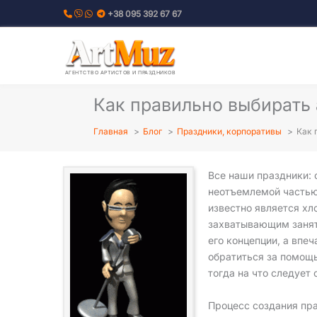
Перейти
+38 095 392 67 67
к
содержимому
АГЕНТСТВО АРТИСТОВ И ПРАЗДНИКОВ
Как правильно выбирать 
Главная
Блог
Праздники, корпоративы
Как 
Все наши праздники: 
неотъемлемой частью 
известно является х
захватывающим занят
его концепции, а впе
обратиться за помощь
тогда на что следует
Процесс создания пр