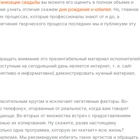
ганизации свадьбы
вы можете его оценить в полном объеме и
ния узнать отличия скажем
дня рождения и юбилея
. Но, главное
х процессах, которые профессионалы знают от и до, а
легчения творческого процесса последних мы и публикуем эту
обращать внимание это презентабельный материал исполнителей
ступным на сегодняшний день является интернет, т. е. сайт
онятливо и информативно) демонстрировать нужный материал.
спасительным кругом и исключает негативные факторы. Во-
о телефону», оторванные от реальности, когда вам говорят
ещающе. Во-вторых от множества встреч с предоставлением
знью их копирования. Ну скажите, разве настоящему
 только одна программа, которую он «катает» всю жизнь?
онализме. Мы рекомендуем избегать таких артистов и обращать