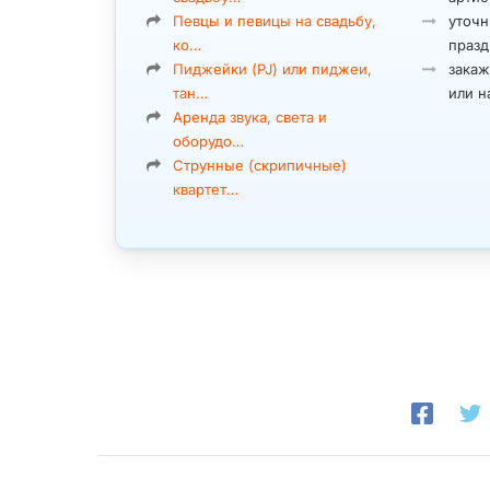
Певцы и певицы на свадьбу,
уточн
ко…
празд
Пиджейки (PJ) или пиджеи,
закаж
тан…
или н
Аренда звука, света и
оборудо…
Струнные (скрипичные)
квартет…