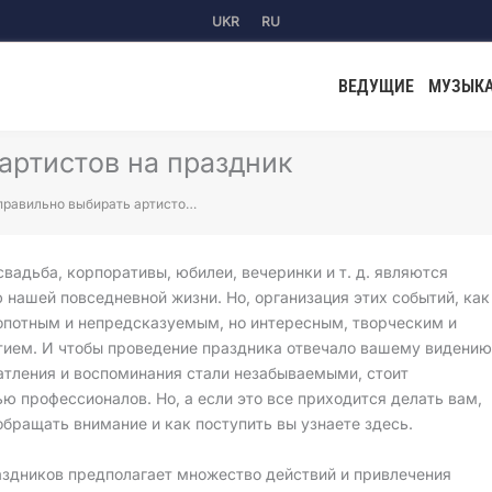
UKR
RU
ВЕДУЩИЕ
МУЗЫК
артистов на праздник
правильно выбирать артисто…
свадьба, корпоративы, юбилеи, вечеринки и т. д. являются
нашей повседневной жизни. Но, организация этих событий, как
лопотным и непредсказуемым, но интересным, творческим и
ием. И чтобы проведение праздника отвечало вашему видению
чатления и воспоминания стали незабываемыми, стоит
ю профессионалов. Но, а если это все приходится делать вам,
 обращать внимание и как поступить вы узнаете здесь.
аздников предполагает множество действий и привлечения