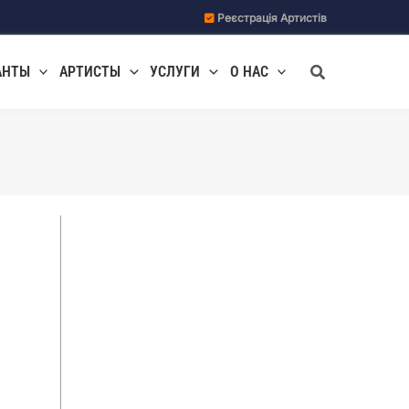
Реєстрація Артистів
Поиск
АНТЫ
АРТИСТЫ
УСЛУГИ
О НАС
Ведущие мероприятий
Галерея праздников
Джаз
Музыканты и группы
Праздники, корпоративы
Свадьбы