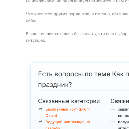
не исключаем, но рекомендуем относится к нем с 
Что касается других вариантов, а именно, объявлени
себя.
В заключении хотелось бы сказать, что ваш выбор 
интуицию.
Есть вопросы по теме Как 
праздник?
Связанные категории
Свяжи
Барабанный круг (Drum
задай
Circle)…
вопро
Ведущий или тамада на
получ
свадьбу…
артис