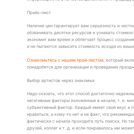
Прайс-лист
Наличие цен гарантирует вам серьезность и честно
обзванивать десятки ресурсов и узнавать стоимос
экономит вам время и облегчает процесс создания
и не пытаются завысить стоимость исходя из ваш
Ознакомьтесь с нашим прай-листом
, который вкл
понадобятся для организации и проведения празд
Выбор артистов через знакомых
Надо сказать, что этот способ достаточно надежн
негативные факторы изложенные в начале, т. е. м
субъективный фактор. Каждый имеет свой вкус и п
нравиться, а кому-то нет и не факт, что рекомен
фактически с начала проходите путь поиска. Но т
друзей, коллег и т. д. и если понравилось им мож