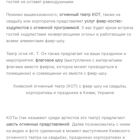
гостей не оставят равнодушными.
Помимо вышесказанного,
огненный театр КОТ
, также на
свадьбу или корпоратив представляет
услуг фаер-хостес-
ходулистов с огненной программой
. У вас будет яркая встреча
гостей ходулистами «извергающими огонь» и работающие со
всеми элементами фаер-шоу.
Театр огня «К. Т. О» также предлагает на ваши праздники и
мероприятия:
флаговое шоу
(выступление с матерчатыми
флагами вместо фаеров, которое может проводиться в
помещении) и совмещении их вместе с феер-шоу.
Киевский огненный театр (КОТ) с фаер-шоу на свадьбы,
корпоративы и праздники в Киеве, Украине
КОТы (так называют среди артистов это театр) предлагают
шесть огненных представлений
. Далее познакомьтесь с ними
на видео и фото сделанные в момент выступление Киевского
огненного театра на свадьбах, праздниках корпоративах и