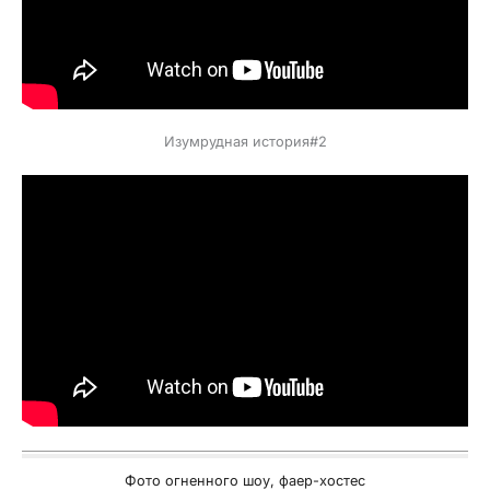
Изумрудная история#2
Фото огненного шоу, фаер-хостес