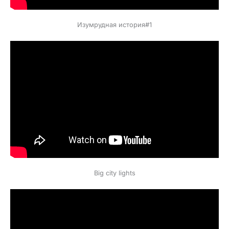
Изумрудная история#1
Big city lights