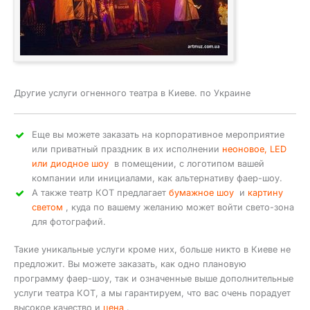
Другие услуги огненного театра в Киеве. по Украине
Еще вы можете заказать на корпоративное мероприятие
или приватный праздник в их исполнении
неоновое, LED
или диодное шоу
в помещении, с логотипом вашей
компании или инициалами, как альтернативу фаер-шоу.
А также театр КОТ предлагает
бумажное шоу
и
картину
светом
, куда по вашему желанию может войти свето-зона
для фотографий.
Такие уникальные услуги кроме них, больше никто в Киеве не
предложит. Вы можете заказать, как одно плановую
программу фаер-шоу, так и означенные выше дополнительные
услуги театра КОТ, а мы гарантируем, что вас очень порадует
высокое качество и
цена
.