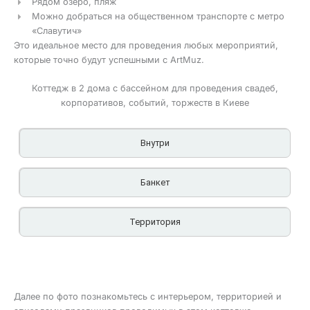
Рядом озеро, пляж
Можно добраться на общественном транспорте с метро
«Славутич»
Это идеальное место для проведения любых мероприятий,
которые точно будут успешными с ArtMuz.
Коттедж в 2 дома с бассейном для проведения свадеб,
корпоративов, событий, торжеств в Киеве
Внутри
Банкет
Территория
В пользование предоставляется
Для проведения праздников есть
Вокруг коттеджей территория 45 соток, на которой
два автономных
банкетный зал на 50-
коттеджа
250 посадочных мест
расположен бассейн и спортивный инвентарь, где
, в которых (и в одном и другом) на первом
, размером 120-550 м2 с
этаже:зал с камином, большой обеденный стол,
ротанговой мебелью. Помещение с большими окнами,
можно провести как выездную церемонию на свадьбе
Далее по фото познакомьтесь с интерьером, территорией и
плазменный ТВ (домашний кинотеатр), караоке, сауна.
от куда открывается прекрасный вид на внутреннею и
(которую предварительно украсят
флористы
), детский