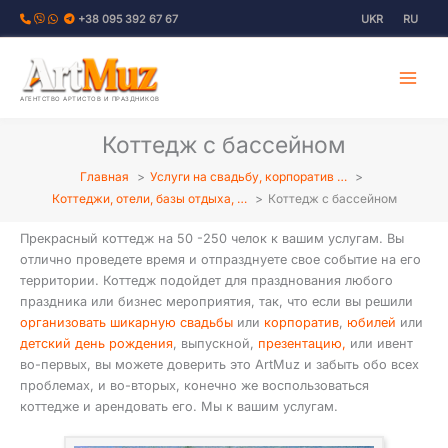
Перейти
+38 095 392 67 67
UKR
RU
к
содержимому
АГЕНТСТВО АРТИСТОВ И ПРАЗДНИКОВ
Коттедж с бассейном
Главная
Услуги на свадьбу, корпоратив …
Коттеджи, отели, базы отдыха, …
Коттедж с бассейном
Прекрасный коттедж на 50 -250 челок к вашим услугам. Вы
отлично проведете время и отпразднуете свое событие на его
территории. Коттедж подойдет для празднования любого
праздника или бизнес мероприятия, так, что если вы решили
организовать шикарную свадьбы
или
корпоратив
,
юбилей
или
детский день рождения
, выпускной,
презентацию,
или ивент
во-первых, вы можете доверить это ArtMuz и забыть обо всех
проблемах, и во-вторых, конечно же воспользоваться
коттедже и арендовать его. Мы к вашим услугам.