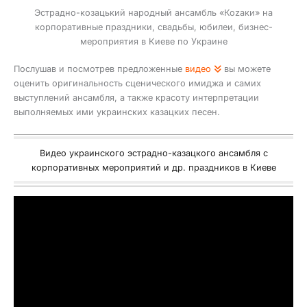
Эстрадно-козацький народный ансамбль «Коzаки» на
корпоративные праздники, свадьбы, юбилеи, бизнес-
мероприятия в Киеве по Украине
Послушав и посмотрев предложенные
видео
вы можете
оценить оригинальность сценического имиджа и самих
выступлений ансамбля, а также красоту интерпретации
выполняемых ими украинских казацких песен.
Видео украинского эстрадно-казацкого ансамбля с
корпоративных мероприятий и др. праздников в Киеве