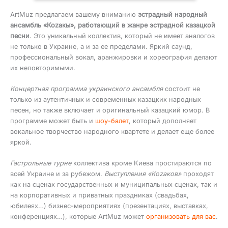
ArtMuz предлагаем вашему вниманию
эстрадный народный
ансамбль «Коzакы», работающий в жанре эстрадной казацкой
песни
. Это уникальный коллектив, который не имеет аналогов
не только в Украине, а и за ее пределами. Яркий саунд,
профессиональный вокал, аранжировки и хореография делают
их неповторимыми.
Концертная программа украинского ансамбля
состоит не
только из аутентичных и современных казацких народных
песен, но также включает и оригинальный казацкий юмор. В
программе может быть и
шоу-балет
, который дополняет
вокальное творчество народного квартете и делает еще более
яркой.
Гастрольные турне
коллектива кроме Киева простираются по
всей Украине и за рубежом.
Выступления «Коzаков»
проходят
как на сценах государственных и муниципальных сценах, так и
на корпоративных и приватных праздниках (свадьбах,
юбилеях…) бизнес-мероприятиях (презентациях, выставках,
конференциях…), которые ArtMuz может
организовать для вас
.