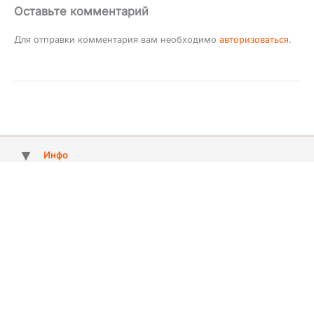
Оставьте комментарий
Для отправки комментария вам необходимо
авторизоваться
.
Инфо
Copyright © 2009 - 2026 ArtMuz - агентство артистів та свят №1 у
Києві, Україні