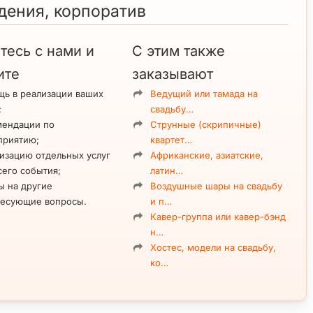
дения, корпоратив
тесь с нами и
С этим также
ите
заказывают
ь в реализации ваших
Ведущий или тамада на
;
свадьбу…
мендации по
Струнные (скрипичные)
приятию;
квартет…
изацию отдельных услуг
Африканские, азиатские,
сего события;
латин…
ы на другие
Воздушные шары на свадьбу
ресующие вопросы.
и п…
Кавер-группа или кавер-бэнд
н…
Хостес, модели на свадьбу,
ко…