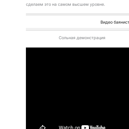
сделаем это на самом высшем уровне.
Видео баянис
Сольная демонстрация