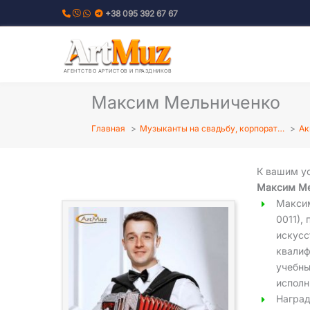
Перейти
+38 095 392 67 67
к
содержимому
АГЕНТСТВО АРТИСТОВ И ПРАЗДНИКОВ
Максим Мельниченко
Главная
Музыканты на свадьбу, корпорат…
Ак
К вашим у
Максим Ме
Максим
0011),
искусс
квалиф
учебны
исполн
Наград