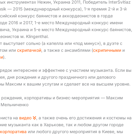
ых инструментах Нежин, Украина 2011, Победитель InterSvitiaz
sik — 2015 (международный конкурса), 1-я премия 2-й и 3-й
сийский конкурс баянистов и аккордеонистов в горде
оде 2016 и 2017, 1-е место Международный конкурс имени
вича, Украина и 5-е место Международный конкурс баянистов,
еонистов м. Klingenthal.
т выступает сольно (а капелла или «под минус»), в дуэте с
стом или
скрипачкой
, а также с ансамблями (
скрипичными
и
ми
).
рядок интереснее и эффектнее с участием музыканта. Если вы
ея, дня рождения и другого праздничного или делового
ны Максим к вашим услугам и сделает все на высшем уровне.
ни рождения, корпоративы и бизнес-мероприятия — Максим
Мельниченко
яниста на
видео
, а также очень его достижения и костюмы на
ние музыканта как в Харькове, так и любом другом городе
 корпоратива
или любого другого мероприятия в Киеве, мы