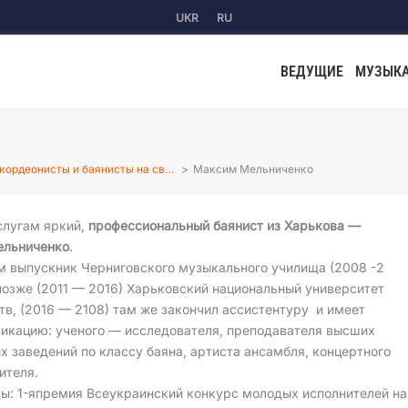
UKR
RU
ВЕДУЩИЕ
МУЗЫК
кордеонисты и баянисты на св…
Максим Мельниченко
слугам яркий,
профессиональный баянист из Харькова —
льниченко
.
 выпускник Черниговского музыкального училища (2008 -2
 позже (2011 — 2016) Харьковский национальный университет
тв, (2016 — 2108) там же закончил ассистентуру и имеет
икацию: ученого — исследователя, преподавателя высших
х заведений по классу баяна, артиста ансамбля, концертного
ителя.
ы: 1-япремия Всеукраинский конкурс молодых исполнителей на