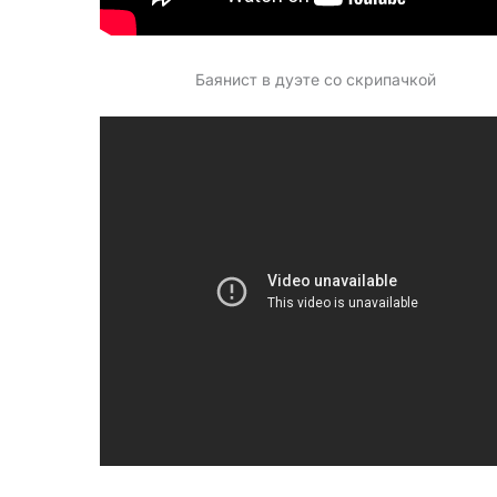
Баянист в дуэте со скрипачкой