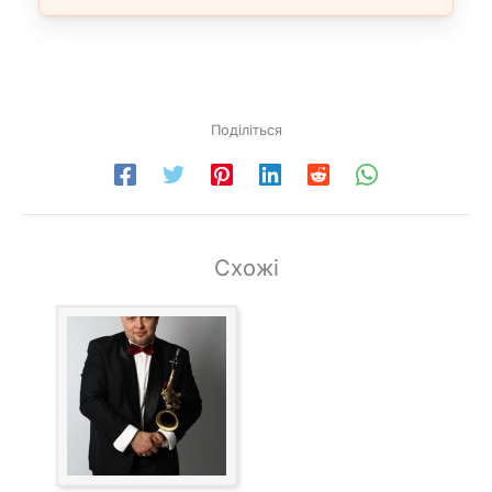
ероприятия, вемен и драсположения
локации.
Поділіться
Схожі