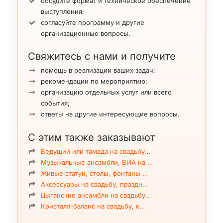
музыкантом) → см.
подробнее…
обсудите формат и техническое обеспечение
— выступления
в составе джазовой кавер-группы
→ см.
выступления;
подробнее…
согласуйте программу и другие
организационные вопросы.
Программы и репертуар
Благодаря музыкальному образованию и
Свяжитесь с нами и получите
сценическому опыту, Мария создаёт
помощь в реализации ваших задач;
разнообразные программы
— от лёгкого lounge
рекомендации по мероприятию;
и фоновой музыки до динамичных выступлений
организацию отдельных услуг или всего
с известными хитами и джазовыми
события;
композициями.
ответы на другие интересующие вопросы.
Репертуар может оговоариваться
индивидуально.
С этим также заказывают
Состав коллектива и формат выступления
подбираются индивидуально в зависимости от
Ведущий или тамада на свадьбу…
задач мероприятия.
Музыкальные ансамбли, ВИА на …
Живые статуи, столы, фонтаны …
Мария Зубкова открыта к выступлениям и с
Аксессуары на свадьбу, праздн…
удовольствием рассмотрит ваши
Цыганские ансамбли на свадьбу…
предложения и заказы → см.
видео
и
Кристалл-баланс на свадьбу, к…
фото
.
Стоимость: $100 — $300 зависит от