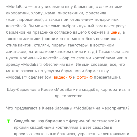
«ModaBar» — это уникальное шоу барменов, с элементами
акробатики, хлопушками, пиротехники, фристайла
(жонглированием), а также приготовлением подарочных
коктейлей. Вы можете сами выбрать нужный вам пакет услуг
барменов на празднике согласно вашего бюджета и
цены
, а
также стилистики (например это может быть вечеринка в
стиле кантри, стиляги, пираты, гангстеры, в восточном,
азиатском, латиноамериканском стиле и т. д.) Также если вам
нужен мобильный коктейль-бар со своими коктейлями или в
аренду «ModaBar» обеспечим вам. Иными словами, все, что
можно заказать по услугам барменов и бармен шоу
«ModaBar» сделает (см.
видео-
и
фото-
презентации).
Шоу-барменов в Киеве «ModaBar» на свадьбы, корпоративы и
др. торжества
Что предлагают в Киеве бармены «ModaBar» на мероприятия?
Свадебное шоу барменов
с фееричной постановкой и
яркими свадебными коктейлями в цвет свадьбы в
красивых коктельных баночках, украшенные ленточками и