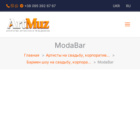
Перейти
+38 095 392 67 67
UKR
RU
к
содержимому
АГЕНТСТВО АРТИСТОВ И ПРАЗДНИКОВ
ModaBar
Главная
Артисты на свадьбу, корпоратив…
Бармен шоу на свадьбу, корпора…
ModaBar