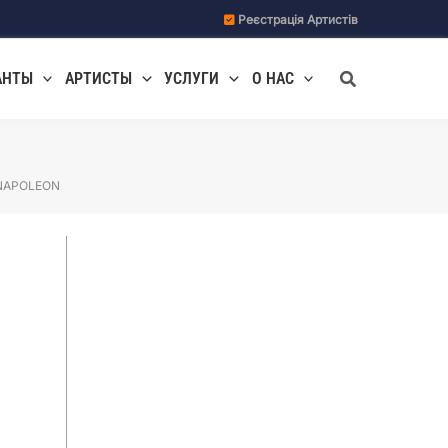
Реєстрація Артистів
Поиск
АНТЫ
АРТИСТЫ
УСЛУГИ
О НАС
NAPOLEON