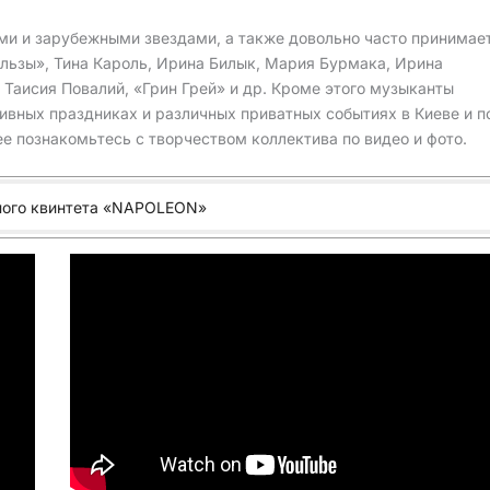
ми и зарубежными звездами, а также довольно часто принимае
Эльзы», Тина Кароль, Ирина Билык, Мария Бурмака, Ирина
Таисия Повалий, «Грин Грей» и др. Кроме этого музыканты
ивных праздниках и различных приватных событиях в Киеве и п
е познакомьтесь с творчеством коллектива по видео и фото.
ного квинтета «NAPOLEON»