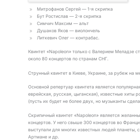
Митрофанов Сергей — 1-я скрипка
Бут Ростислав — 2-я скрипка
Симчич Максим — альт
Душаков Яков — виолончель
Литкевич Олег — контрабас.
Квинтет «Napoleon» только с Валерием Меладзе ст
около 80 концертов по странам СНГ.
Струнный квинтет в Киеве, Украине, за рубеж на
Основной репертуар квинтета является популярная
еврейская, русская, цыганская), известные хиты р
(пусть их будет не более двух, но музыканты сдела
Скрипичный квинтет «Napoleon» является желанны
концертов. У него свыше 300 концертов во Франц
выступали для многих известных людей планеты, 
Артмане и др.