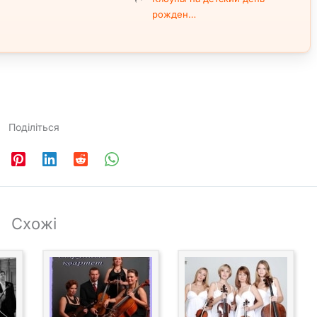
рожден…
Поділіться
Схожі