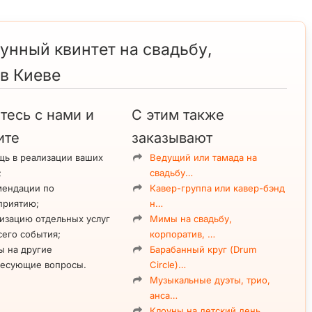
нный квинтет на свадьбу,
в Киеве
тесь с нами и
С этим также
ите
заказывают
ь в реализации ваших
Ведущий или тамада на
;
свадьбу…
мендации по
Кавер-группа или кавер-бэнд
приятию;
н…
изацию отдельных услуг
Мимы на свадьбу,
сего события;
корпоратив, …
ы на другие
Барабанный круг (Drum
ресующие вопросы.
Circle)…
Музыкальные дуэты, трио,
анса…
Клоуны на детский день