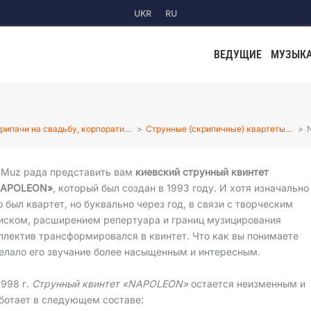
UKR
RU
ВЕДУЩИЕ
МУЗЫК
рипачи на свадьбу, корпорати…
Струнные (скрипичные) квартеты…
tMuz рада представить вам
киевский струнный квинтет
APOLEON»
, который был создан в 1993 году. И хотя изначально
о был квартет, но буквально через год, в связи с творческим
иском, расширением репертуара и границ музицирования
ллектив трансформировался в квинтет. Что как вы понимаете
елало его звучание более насыщенным и интересным.
1998 г.
Струнный квинтет «NAPOLEON»
остается неизменным и
ботает в следующем составе: