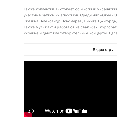
Также коллектив выступает со многими украински
участие в записи их альбомов. Среди них «Океан 
Сказина, Александр Пономарёв, Никита Джигурда, 
Также музыканты работают на свадьбах, корпорат
Украине и дают благотворительные концерты. Дале
Видео струн