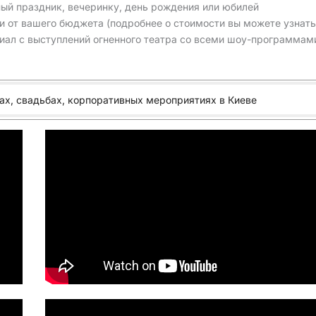
ный праздник, вечеринку, день рождения или юбилей
и от вашего бюджета (подробнее о стоимости вы можете узнать
риал с выступлений огненного театра со всеми шоу-программам
ах, свадьбах, корпоративных мероприятиях в Киеве