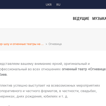
UKR
RU
ВЕДУЩИЕ
МУЗЫК
р-шоу и огненные театры на …
Огневица
едставляем вашему вниманию яркий, оригинальный и
офессиональный во всех отношениях
огненный театр «Огневица
 Киев
.
ллектив успешно выступает на всевозможных мероприятиях
рпоративного и частного форматов, в частности, свадьбах,
черинках, днях рождения, юбилеях и т. д.