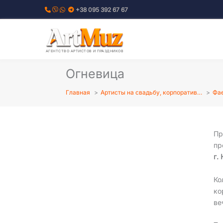
Перейти
+38 095 392 67 67
к
содержимому
АГЕНТСТВО АРТИСТОВ И ПРАЗДНИКОВ
Огневица
Главная
Артисты на свадьбу, корпоратив…
Фае
Пр
пр
г.
Ко
ко
ве