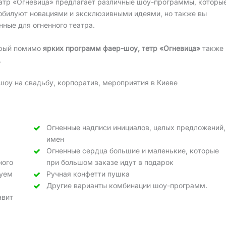
атр «Огневица» предлагает различные шоу-программы, которы
обилуют новациями и эксклюзивными идеями, но также вы
ные для огненного театра.
орый помимо
ярких программ фаер-шоу, тетр «Огневица»
также
.
шоу на свадьбу, корпоратив, мероприятия в Киеве
Огненные надписи инициалов, целых предложений,
имен
Огненные сердца большие и маленькие, которые
ного
при большом заказе идут в подарок
дуем
Ручная конфетти пушка
Другие варианты комбинации шоу-программ.
авит