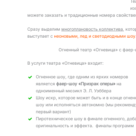
Те
из
можете заказать и традиционные номера свойствен
Сразу выделим
многоплановость коллектива
, кот
выступает с
неоновыми, лед и светодиодными шоу
Огненный театр «Огневица» с фаер-
В услуги театра «Огневица» входит:
Огненное шоу, где одним из ярких номеров
является
фаер-шоу «Призрак оперы»
на
одноименный мюзикл Э. Л. Уэббера
Шоу искр, которое может быть и в конце огнен
шоу или исполняться автономно (мы рекомен
первый вариант)
Пиротехническое шоу в финале огненного, доб
оригинальность и эффекта. финалы программ