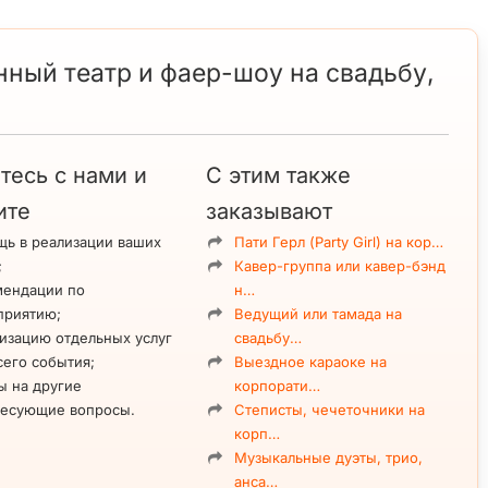
ный театр и фаер-шоу на свадьбу,
тесь с нами и
С этим также
ите
заказывают
ь в реализации ваших
Пати Герл (Party Girl) на кор…
;
Кавер-группа или кавер-бэнд
мендации по
н…
приятию;
Ведущий или тамада на
изацию отдельных услуг
свадьбу…
сего события;
Выездное караоке на
ы на другие
корпорати…
ресующие вопросы.
Степисты, чечеточники на
корп…
Музыкальные дуэты, трио,
анса…