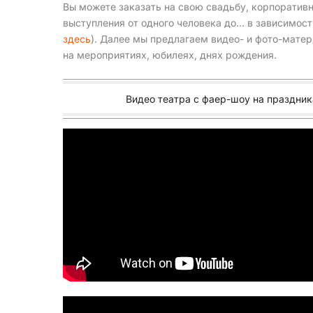
Вы можете заказать на свою свадьбу, корпоратив
выступления от одного человека до… в зависимост
здесь
). Далее мы предлагаем видео- и фото-мате
на мероприятиях, юбилеях, днях рождения.
Видео театра с фаер-шоу на праздник