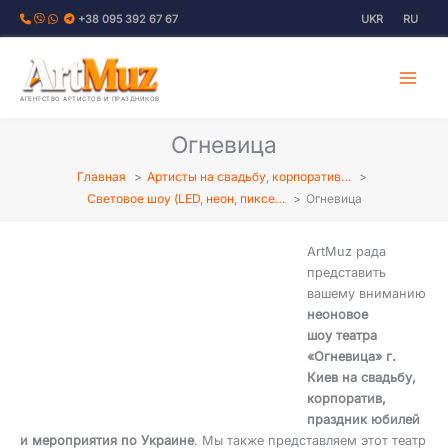
Перейти
+38 095 392 67 67
UKR
RU
к
содержимому
АГЕНТСТВО АРТИСТОВ И ПРАЗДНИКОВ
Огневица
Главная
Артисты на свадьбу, корпоратив…
Световое шоу (LED, неон, пиксе…
Огневица
ArtMuz рада
представить
вашему вниманию
неоновое
шоу театра
«Огневица» г.
Киев на свадьбу,
корпоратив,
праздник юбилей
и мероприятия по Украине
. Мы также представляем этот театр