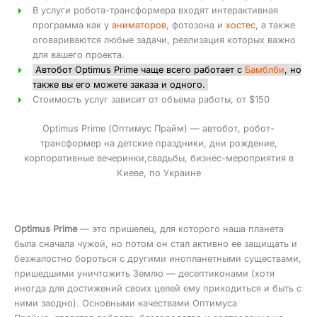
В услуги робота-трансформера входят интерактивная
программа как у
аниматоров
, фотозона и
хостес
, а также
оговариваются любые задачи, реализация которых важно
для вашего проекта.
Автобот Optimus Prime чаще всего работает с
Бамблби
, но
также вы его можете заказа и одного.
Стоимость услуг зависит от объема работы, от $150
Optimus Prime (Оптимус Прайм) — автобот, робот-
трансформер на детские праздники, дни рождение,
корпоративные вечеринки,свадьбы, бизнес-мероприятия в
Киеве, по Украине
Optimus Prime
— это пришелец, для которого наша планета
была сначала чужой, но потом он стал активно ее защищать и
безжалостно бороться с другими инопланетными существами,
пришедшими уничтожить Землю — десептиконами (хотя
иногда для достижений своих целей ему приходиться и быть с
ними заодно). Основными качествами Оптимуса