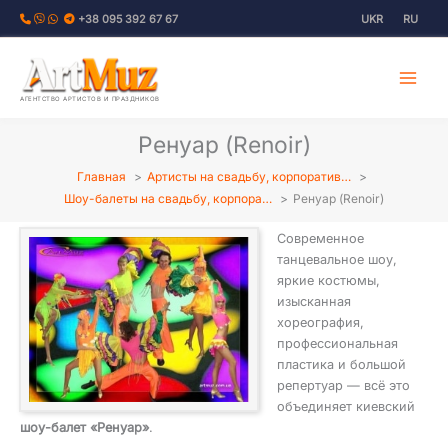
Перейти
+38 095 392 67 67
UKR
RU
к
содержимому
АГЕНТСТВО АРТИСТОВ И ПРАЗДНИКОВ
Ренуар (Renoir)
Главная
Артисты на свадьбу, корпоратив…
Шоу-балеты на свадьбу, корпора…
Ренуар (Renoir)
Современное
танцевальное шоу,
яркие костюмы,
изысканная
хореография,
профессиональная
пластика и большой
репертуар — всё это
объединяет киевский
шоу-балет «Ренуар»
.