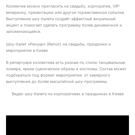
Коллектив можно пригласить на свадьбу, корпоратив, VIP-
вечеринку, презентацию или другое торжественное событие.
Выступление шоу-балета создаёт эффектный визуальный
акцент и помогает сделать программу более динамичной и
запоминающейся.
Шоу-балет «Ренуар» (Renoir) на свадьбы, праздники и
мероприятия в Киеве
В репертуаре коллектива есть разные по стилю танцевальные
номера, яркие сценические образы и костюмы. Состав может
подбираться под формат мероприятия: от камерного
выступления до более масштабной шоу-программы.
Видео шоу-балета на корпоративах и праздниках в Киеве