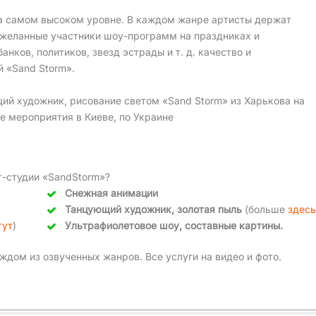
на самом высоком уровне. В каждом жанре артисты держат
и желанные участники шоу-программ на праздниках и
нков, политиков, звезд эстрады и т. д. качество и
й «Sand Storm».
ий художник, рисование светом «Sand Storm» из Харькова на
е мероприятия в Киеве, по Украине
т-студии «SandStorm»?
Снежная анимации
Танцующий художник, золотая пыль
(больше
здес
тут
)
Ультрафиолетовое шоу, составные картины.
ждом из озвученных жанров. Все услуги на видео и фото.