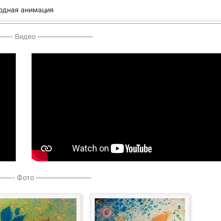
одная анимация
—- Видео ————————
—- Фото ————————