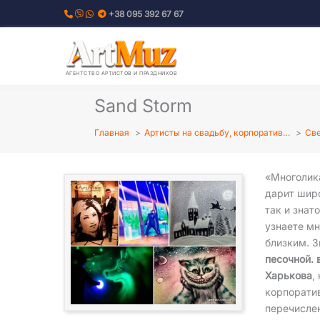
Перейти
+38 095 392 67 67
к
содержимому
АГЕНТСТВО АРТИСТОВ И ПРАЗДНИКОВ
Sand Storm
Главная
Артисты на свадьбу, корпоратив…
Све
«Многолик
дарит шир
так и знат
узнаете мн
близким. 
песочной. 
Харькова
,
корпорати
перечисле