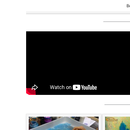
В
———————
———————