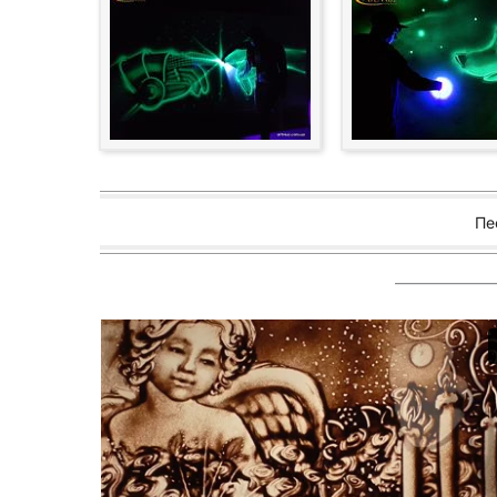
Пе
———————