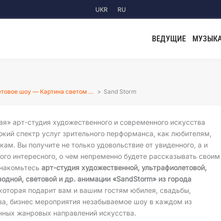
UKR
RU
ВЕДУЩИЕ
МУЗЫК
товое шоу — Картина светом …
Sand Storm
ая» арт-студия художественного и современного искусства
окий спектр услуг зрительного перформанса, как любителям,
окам. Вы получите не только удовольствие от увиденного, а и
ого интересного, о чем непременно будете рассказывать своим
Знакомьтесь
арт-студия художественной, ультрафиолетовой,
водной, световой и др. анимации «SandStorm» из города
 которая подарит вам и вашим гостям юбилея, свадьбы,
ва, бизнес мероприятия незабываемое шоу в каждом из
нных жанровых направлений искусства.