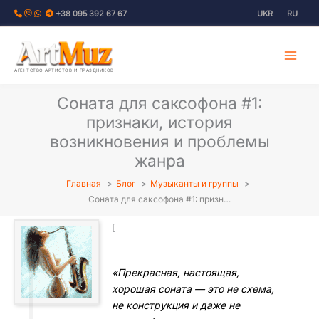
Перейти
+38 095 392 67 67
UKR
RU
к
содержимому
АГЕНТСТВО АРТИСТОВ И ПРАЗДНИКОВ
Соната для саксофона #1:
признаки, история
возникновения и проблемы
жанра
Главная
Блог
Музыканты и группы
Соната для саксофона #1: призн…
[
«Прекрасная, настоящая,
хорошая соната — это не схема,
не конструкция и даже не