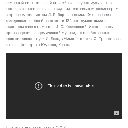
камерный синтетический ансамбль» – группа музыкантов-
консерваторцев во главе с видным театральным режиссером,
в прошлом пианистом Л. В. Варпаховским. 19-ть человек
«владевшие в общей сложности 124 инструментами» в
колонном зале с ними пел И. С. Козловский. Исполнялись
произведения академической музыки, но в собственных
аранжировках – фуги И. Баха, «Мимолетности» С. Прокофьева,
а также фокстроты Юманса, Керна.
Профессиональный джаз в СССР.