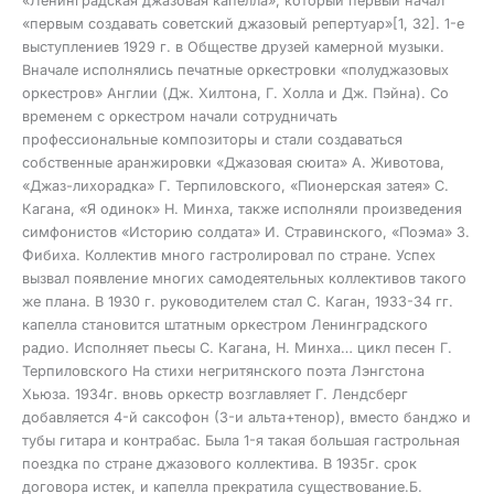
«Ленинградская джазовая капелла», который первый начал
«первым создавать советский джазовый репертуар»[1, 32]. 1-е
выступлениев 1929 г. в Обществе друзей камерной музыки.
Вначале исполнялись печатные оркестровки «полуджазовых
оркестров» Англии (Дж. Хилтона, Г. Холла и Дж. Пэйна). Со
временем с оркестром начали сотрудничать
профессиональные композиторы и стали создаваться
собственные аранжировки «Джазовая сюита» А. Животова,
«Джаз-лихорадка» Г. Терпиловского, «Пионерская затея» С.
Кагана, «Я одинок» Н. Минха, также исполняли произведения
симфонистов «Историю солдата» И. Стравинского, «Поэма» З.
Фибиха. Коллектив много гастролировал по стране. Успех
вызвал появление многих самодеятельных коллективов такого
же плана. В 1930 г. руководителем стал С. Каган, 1933-34 гг.
капелла становится штатным оркестром Ленинградского
радио. Исполняет пьесы С. Кагана, Н. Минха… цикл песен Г.
Терпиловского На стихи негритянского поэта Лэнгстона
Хьюза. 1934г. вновь оркестр возглавляет Г. Лендсберг
добавляется 4-й саксофон (3-и альта+тенор), вместо банджо и
тубы гитара и контрабас. Была 1-я такая большая гастрольная
поездка по стране джазового коллектива. В 1935г. срок
договора истек, и капелла прекратила существование.Б.