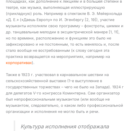
площадках, как дополнение к лекциям и в большей степени в
театре, как музыка, выполняющая иллюстрирующую
(прикладную) роль. Например в спектакле В. Э. Мейерхольда
«Д. Е.» («Даешь Европу» по И. Эгенбергу [2, 19]), участие
музыканты исполняли свою программу – фокстроты, шимми и
др. танцевальные мелодии в эксцентрической манере [1, 11],
но по времени, расположению и функциям это было не
зафиксировано и не постоянным, то есть менялось и, после
стало вообще не востребованным (к слову сегодня эта
практика возвращается на мероприятиях, например на
корпоративах
).
Также в 1923 г. участвовал в карнавальном шествии на
сельскохозяйственной выставке (1-е выступление в
государственных торжествах – чего не было на Западе). 1924 г
для делегатов V-го конгресса Коминтерна. Сам организатор
был непрофессиональным музыкантом (или вообще не
музыкантом, следовательно, о каком либо профессиональной
организации и исполнения не могло быть и речи.
Культура исполнения отображала