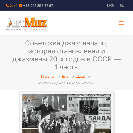
Перейти
+38 095 392 67 67
UKR
RU
к
содержимому
АГЕНТСТВО АРТИСТОВ И ПРАЗДНИКОВ
Советский джаз: начало,
история становления и
джазмены 20-х годов в СССР —
1 часть
Главная
Блог
Джаз
Советский джаз: начало, истори…