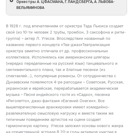
Оркестры А. ЦФАСМАНА, Г. ЛАНДСБЕРГА, А. ЛЬВОВА-
ВЕЛЬЯМИНОВА
В 1928 г. под впечатлением от оркестра Тэда Льюиса создает
свой (из 10-ти человек 2 трубы, тромбон, 3 саксофона и ритм-
группа) – актер Л. Утесов. Впоследствии названный по
названию первого концерта «Теа-джаз»Театрализация
оркестра заметно отличала от др. профессиональных
коллективов. Исполнялись как американские шлягеры
(нередко переделанные на русский язык) танцевального и
сентиментального плана, так и блатные песенки (из
спектаклей…), популярные романсы. От сотрудничества с
Дунаевским появляются 4-ре рапсодии – Советская, Русская,
украинская и еврейская, перерабатывается академическая
музыка – Песня индийского гостя из «Садко», песенка
«Риголетто», джаз-фантазия «Евгений Онегин». Все
вышеперечисленные аранжировки имеют комедийно-
развлекателную смысловую нагрузку и вместе таким же
типичным поведением артистов на сцене создает
гармоничную картину. Утесов заложил основы нового жанра
на отечественной эстраде.В 20-е годы активное участие в