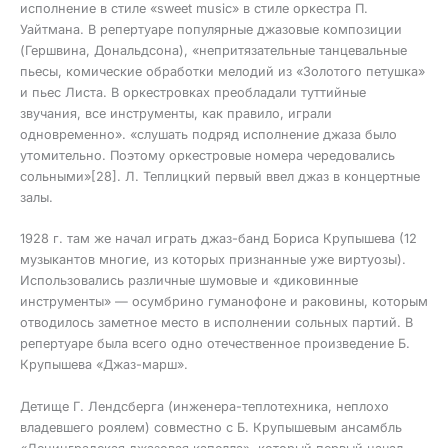
исполнение в стиле «sweet music» в стиле оркестра П.
Уайтмана. В репертуаре популярные джазовые композиции
(Гершвина, Дональдсона), «непритязательные танцевальные
пьесы, комические обработки мелодий из «Золотого петушка»
и пьес Листа. В оркестровках преобладали туттийные
звучания, все инструменты, как правило, играли
одновременно». «слушать подряд исполнение джаза было
утомительно. Поэтому оркестровые номера чередовались
сольными»[28]. Л. Теплицкий первый ввел джаз в концертные
залы.
1928 г. там же начал играть джаз-банд Бориса Крупышева (12
музыкантов многие, из которых признанные уже виртуозы).
Использовались различные шумовые и «диковинные
инструменты» — осумбрино гуманофоне и раковины, которым
отводилось заметное место в исполнении сольных партий. В
репертуаре была всего одно отечественное произведение Б.
Крупышева «Джаз-марш».
Детище Г. Лендсберга (инженера-теплотехника, неплохо
владевшего роялем) совместно с Б. Крупышевым ансамбль