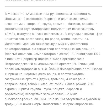
В Москве 1-й «Амаджаз» под руководством пианиста А.
Цфасмана – 2 саксофона (баритон и альт, заменяемые
кларнетами и сопрано), труба, тромбон, банджо, барабан и
фортепиано (субсидировался получастным издательством
«АМА», выступал в целях ее рекламы). Выступали в клубах, фае
кинотеатров, ресторанах, по радио, запись пластинок.
Исполняли модную танцевальную музыку собственно
оркестрованные, с а также свои собственные композиции
(первый опыт сов. композиторов в джазе). В Ленинграде 1927
г пианист и дирижер (позже в 1932 г организовал в
Петрозаводске 1-й симфонический оркестр) Л. Теплицкий
после командировки в Нью-Йорк и Филадельфию организовал
«Первый концертный джаз-бэнд». В состав входили
заслуженные артисты (трубы, тромбон, 4 саксофона –
сопрано, альт, тенор + кларнет, гобой + англ. рожок, 2-е
скрипки и ритм-группа – туба, банджо, барабан и
фортепиано) вследствие чего исполнение было
высокопрофессиональным, но с явным отсутствием джазовых
традиций и школы игры. Коллектив был ориентирован на