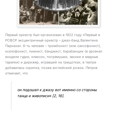
Первый оркестр был организован в 1922 году «Первый в
РСФСР эксцентричный оркестр – джаз-банд Валентина
Парнаха». 6-ть человек – тромбонист (или саксофонист),
ксилофонист, пианист, банджист, барабанщик (в арсенал
входили гудки, клаксон, погремушки, звонки и медные
тарелки) и дирижер, игравший на трещотках, в театре
добавилась скрипка, позже английский рожок. Петров
отмечает, что
он подошел к джазу вот именно со стороны
танца и живописи» [2, 16].