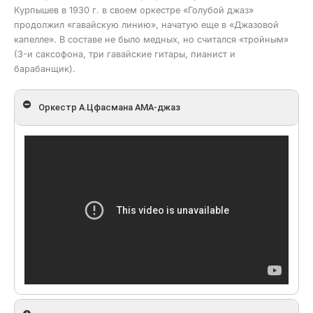
Курпышев в 1930 г. в своем оркестре «Голубой джаз»
продолжил «гавайскую линию», начатую еще в «Джазовой
капелле». В составе не было медных, но считался «тройным»
(3-и саксофона, три гавайские гитары, пианист и
барабанщик).
Оркестр А.Цфасмана АМА-джаз