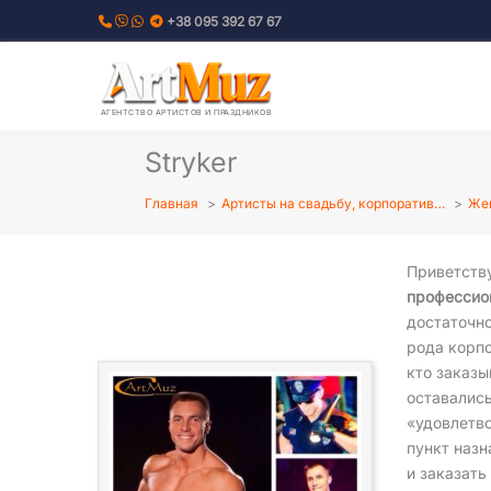
Перейти
+38 095 392 67 67
к
содержимому
АГЕНТСТВО АРТИСТОВ И ПРАЗДНИКОВ
Stryker
Главная
Артисты на свадьбу, корпоратив…
Жен
Приветств
профессион
достаточно
рода корпо
кто заказ
оставалис
«удовлетв
пункт назн
и заказать