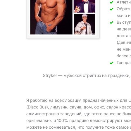
Атлети
Образы
мачо и
Выступ
на дев
достав
(девич
не мен
более 
Гонора
Stryker — мужской стриптиз на праздники,
Я работаю на всех локация предназначенных для шо
(Disco Bus), лимузин, сауна, дом, офис, салон кра
администрацию заведений, где этого ранее не был
оригинальны и 100% правдиво демонстрируют мои о
можете не сомневаться, что получите тоже самое 