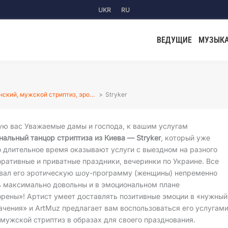
UKR
RU
ВЕДУЩИЕ
МУЗЫК
ский, мужской стриптиз, эро…
Stryker
ую вас Уважаемые дамы и господа, к вашим услугам
альный танцор стриптиза из Киева — Stryker
, который уже
 длительное время оказывают услуги с выездном на разного
ративные и приватные праздники, вечеринки по Украине. Все
ывал его эротическую шоу-программу (женщины) непременно
ь максимально довольны и в эмоциональном плане
орены»! Артист умеет доставлять позитивные эмоции в «нужный
ачения» и ArtMuz предлагает вам воспользоваться его услугам
 мужской стриптиз в образах для своего празднования.