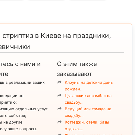
 стриптиз в Киеве на праздники,
евичники
тесь с нами и
С этим также
ите
заказывают
ь в реализации ваших
Клоуны на детский день
;
рожден…
мендации по
Цыганские ансамбли на
приятию;
свадьбу…
изацию отдельных услуг
Ведущий или тамада на
сего события;
свадьбу…
ы на другие
Коттеджи, отели, базы
ресующие вопросы.
отдыха,…