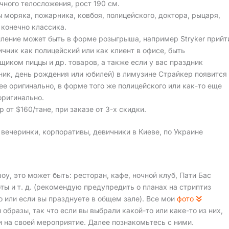
чного телосложения, рост 190 см.
 моряка, пожарника, ковбоя, полицейского, доктора, рыцаря,
 конечно классика.
ление может быть в форме розыгрыша, например Stryker прийт
ичник как полицейский или как клиент в офисе, быть
щиком пиццы и др. товаров, а также если у вас праздник
ник, день рождения или юбилей) в лимузине Страйкер появится
ее оригинально, в форме того же полицейского или как-то еще
оригинально.
р от $160/тане, при заказе от 3-х скидки.
 вечеринки, корпоративы, девичники в Киеве, по Украине
у, это может быть: ресторан, кафе, ночной клуб, Пати Бас
соты и т. д. (рекомендую предупредить о планах на стриптиз
о или если вы празднуете в общем зале). Все мои
фото
бразы, так что если вы выбрали какой-то или каке-то из них,
и на своей мероприятие. Далее познакомьтесь с ними.