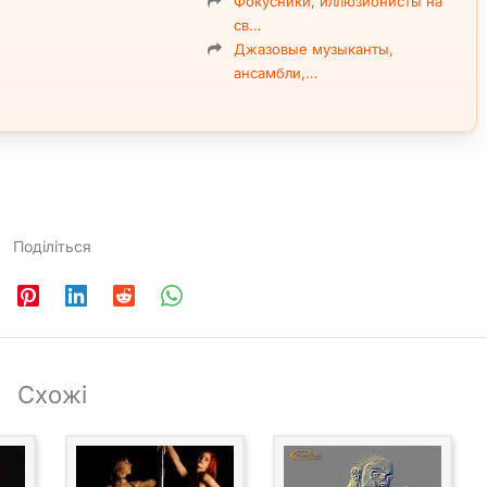
Фокусники, иллюзионисты на
св…
Джазовые музыканты,
ансамбли,…
Поділіться
Схожі