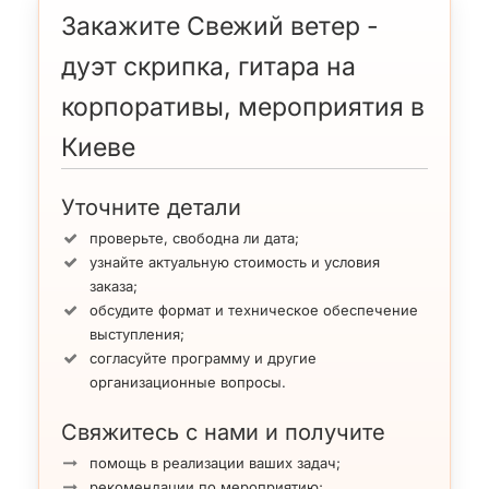
узкого круга слушателей. Это
Закажите Свежий ветер -
инструментальные и вокальные хиты
дуэт скрипка, гитара на
интерпретированные для дуэта скрипки с
гитарой.
корпоративы, мероприятия в
Также музыканты исполняют академическую
Киеве
музыку, которая как известно является
традиционным украшением в Киеве
корпоративов VIP-уровня, презентаций, раутов,
Уточните детали
конференция и других общественного и
смешанного с развлекательным типом
проверьте, свободна ли дата;
мероприятий.
узнайте актуальную стоимость и условия
заказа;
Дорогие друзья мы предлагаем вашему вниманию
обсудите формат и техническое обеспечение
оценить на видео мастерство дуэта и конечно заказать
выступления;
их на свой корпоратив или мероприятие.
согласуйте программу и другие
организационные вопросы.
Свяжитесь с нами и получите
помощь в реализации ваших задач;
рекомендации по мероприятию;