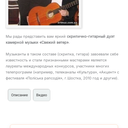
Мы рады представить вам яркий
скрипично-гитарный дуэт
камерной музыки «Свежий ветер»
.
Музыканты в таком составе (скрипка, гитара) завоевали себе
известность и стали признанными мастерами является
лауреаты международных конкурсов, участники многих
телепрограмм (например, телеканалы «Культура», «Акцент» с
фестиваля «Поліська рапсодія», г.Шостка, 2010 год и другие).
Описание
Видео
Дуэт скрипки с гитарой «Свежий ветер» на корпоратив,
мероприятия, праздники
Репертуар ансамбля представляет собой
известные композиции как для широкого, так и