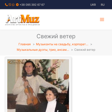
Перейти
+38 095 392 67 67
UKR
RU
к
содержимому
АГЕНТСТВО АРТИСТОВ И ПРАЗДНИКОВ
Свежий ветер
Главная
Музыканты на свадьбу, корпорат…
Музыкальные дуэты, трио, ансам…
Свежий ветер